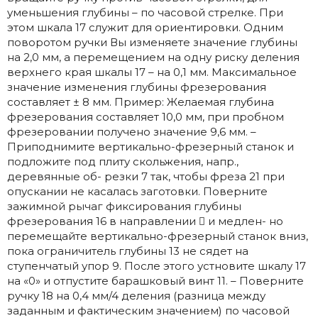
уменьшения глубины – по часовой стрелке. При
этом шкала 17 служит для ориентировки. Одним
поворотом ручки Вы изменяете значение глубины
на 2,0 мм, а перемещением на одну риску деления
верхнего края шкалы 17 – на 0,1 мм. Максимальное
значение изменения глубины фрезерования
составляет ± 8 мм. Пример: Желаемая глубина
фрезерования составляет 10,0 мм, при пробном
фрезеровании получено значение 9,6 мм. –
Приподнимите вертикально-фрезерный станок и
подложите под плиту скольжения, напр.,
деревянные об- резки 7 так, чтобы фреза 21 при
опускании не касалась заготовки. Поверните
зажимной рычаг фиксирования глубины
фрезерования 16 в направлении  и медлен- но
перемещайте вертикально-фрезерный станок вниз,
пока ограничитель глубины 13 не сядет на
ступенчатый упор 9. После этого устновите шкалу 17
на «0» и отпустите барашковый винт 11. – Поверните
ручку 18 на 0,4 мм/4 деления (разница между
заданным и фактическим значением) по часовой