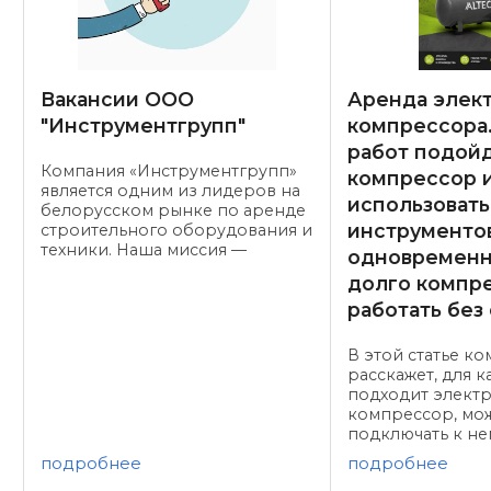
Вакансии ООО
Аренда элек
"Инструментгрупп"
компрессора.
работ подой
Компания «Инструментгрупп»
компрессор 
является одним из лидеров на
использовать
белорусском рынке по аренде
инструменто
строительного оборудования и
техники. Наша миссия —
одновременн
Надежная техника для создания
долго компр
будущего Сегодня команда
работать без
belrent.by приглашает к
сотрудничеству
профессионалов,
В этой статье ко
расскажет, для к
подходит элект
компрессор, мо
подключать к не
инструментов о
подробнее
подробнее
сколько времен