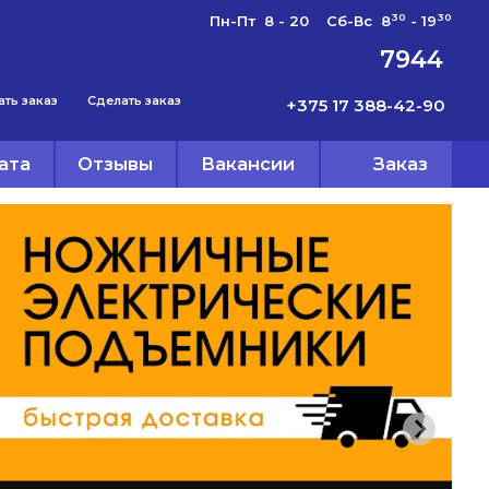
30
30
Пн-Пт 8 - 20 Сб-Вс 8
- 19
7944
ать заказ
Сделать заказ
+375 17 388-42-90
ата
Отзывы
Вакансии
Заказ