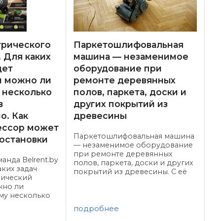
трического
Паркетошлифовальная
 Для каких
машина — незаменимое
дет
оборудование при
и можно ли
ремонте деревянных
 несколько
полов, паркета, доски и
в
других покрытий из
о. Как
древесины
ессор может
Паркетошлифовальная машина
 остановки
— незаменимое оборудование
при ремонте деревянных
манда Belrent.by
полов, паркета, доски и других
аких задач
покрытий из древесины. С её
рический
помощью можно снять старый
жно ли
лак, убрать неровности,
му несколько
подготовить поверхность под
дновременно и
новое покрытие или
подробнее
и
полностью