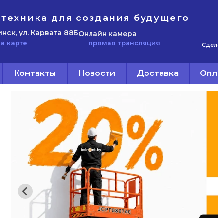
техника для создания будущего
инск, ул. Карвата 88Б
Онлайн камера
прямая трансляция
а карте
Сдел
Контакты
Новости
Доставка
Опл