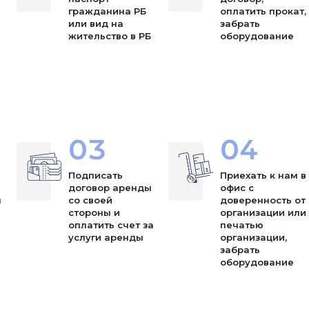
я
гражданина РБ
оплатить прокат,
или вид на
забрать
жительство в РБ
оборудование
03
04
Подписать
Приехать к нам в
договор аренды
офис с
ы
со своей
доверенность от
стороны и
организации или
оплатить счет за
печатью
услуги аренды
организации,
забрать
оборудование