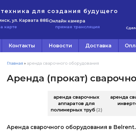
техника для создания будущего
инск, ул. Карвата 88Б
Онлайн камера
прямая трансляция
а карте
Сдел
Контакты
Новости
Доставка
Опл
Главная
»
аренда сварочного оборудования
Аренда (прокат) сварочн
аренда сварочных
аренда св
аппаратов для
инверт
полимерных труб
2
Аренда сварочного оборудования в Belrent.