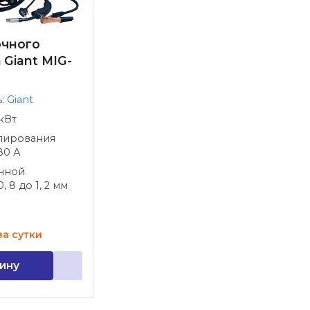
очного
 Giant MIG-
ь:
Giant
кВт
лирования
80 А
чной
, 8 до 1, 2 мм
за сутки
ину