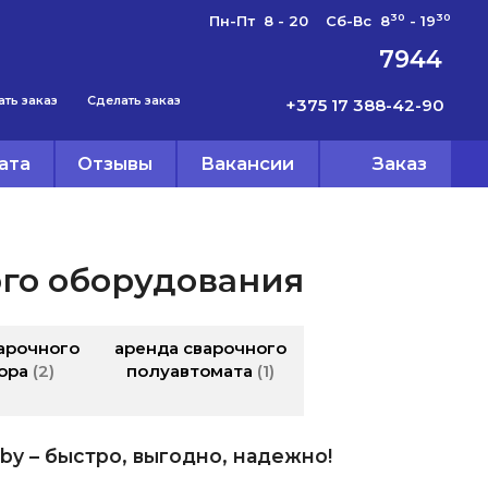
30
30
Пн-Пт 8 - 20 Сб-Вс 8
- 19
7944
ать заказ
Сделать заказ
+375 17 388-42-90
ата
Отзывы
Вакансии
Заказ
ого оборудования
арочного
аренда сварочного
ора
2
полуавтомата
1
by – быстро, выгодно, надежно!