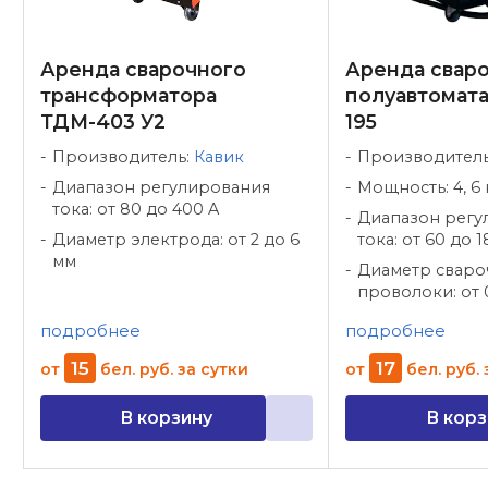
Аренда сварочного
Аренда свар
трансформатора
полуавтомата
ТДМ-403 У2
195
Производитель:
Кавик
Производител
Диапазон регулирования
Мощность: 4, 6 
тока: от 80 до 400 A
Диапазон регу
Диаметр электрода: от 2 до 6
тока: от 60 до 1
мм
Диаметр сваро
проволоки: от 0
подробнее
подробнее
15
17
от
бел. руб.
за сутки
от
бел. руб.
В корзину
В корз