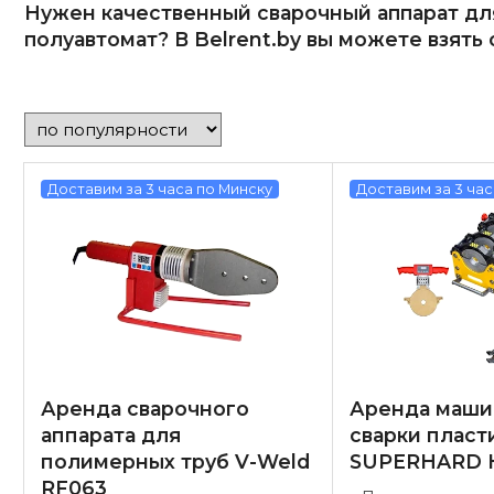
Нужен качественный сварочный аппарат дл
полуавтомат? В Belrent.by вы можете взять 
Доставим за 3 часа по Минску
Доставим за 3 час
Аренда сварочного
Аренда маши
аппарата для
сварки пласт
полимерных труб V-Weld
SUPERHARD H
RF063