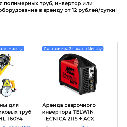
я полимерных труб, инвертор или
оборудование в аренду от 12 рублей/сутки!
а по Минску
Доставим за 3 часа по Минску
ны для
Аренда сварочного
иковых труб
инвертора TELWIN
L-160Y4
TECNICA 211S + ACX