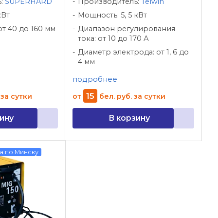
ь:
SUPERHARD
Производитель:
Telwin
кВт
Мощность: 5, 5 кВт
от 40 до 160 мм
Диапазон регулирования
тока: от 10 до 170 А
Диаметр электрода: от 1, 6 до
4 мм
подробнее
15
за сутки
от
бел. руб.
за сутки
ину
В корзину
а по Минску