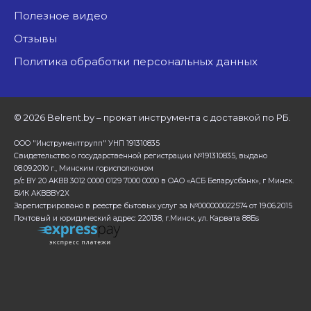
Полезное видео
Отзывы
Политика обработки персональных данных
©
2026 Belrent.by – прокат инструмента с доставкой по РБ.
ООО "Инструментгрупп" УНП 191310835
Свидетельство о государственной регистрации №191310835, выдано
08.09.2010 г., Минским горисполкомом
р/с BY 20 AKBB 3012 0000 0129 7000 0000 в ОАО «АСБ Беларусбанк», г Минск.
БИК AKBBBY2X
Зарегистрировано в реестре бытовых услуг за №000000022574 от 19.06.2015
Почтовый и юридический адрес: 220138, г.Минск, ул. Карвата 88Бs