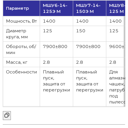
МШУ6-14-
МШУ7-14-
МШУ8-1
Параметр
125Э М
150Э М
125 М
Мощность, Вт
1400
1400
1400
Диаметр
125
150
125
круга, мм
Обороты, об/
7900±800
7900±800
9600±1
мин
Масса, кг
2.8
2.8
2.8
Особенности
Плавный
Плавный
Для
пуск,
пуск,
алмазн
защита от
защита от
чашек,
перегрузки
перегрузки
патрубо
под
пылесо