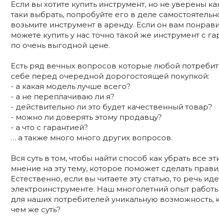
Если вы хотите купить инструмент, но не уверены ка
таки выбрать, попробуйте его в деле самостоятельно
возьмите инструмент в аренду. Если он вам понрави
можете купить у нас точно такой же инструмент с га
по очень выгодной цене.
Есть ряд вечных вопросов которые любой потребит
себе перед очередной дорогостоящей покупкой:
- а какая модель лучше всего?
- а не переплачиваю ли я?
- действительно ли это будет качественный товар?
- можно ли доверять этому продавцу?
- а что с гарантией?
… а также много много других вопросов.
Вся суть в том, чтобы найти способ как убрать все 
мнение на эту тему, которое поможет сделать прав
Естественно, если вы читаете эту статью, то речь и
электроинструменте. Наш многолетний опыт работы
для наших потребителей уникальную возможность, 
чем же суть?