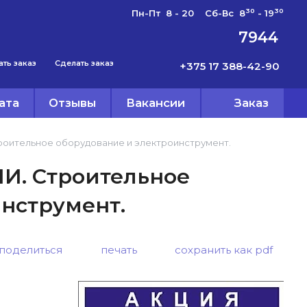
30
30
Пн-Пт 8 - 20 Сб-Вс 8
- 19
7944
ать заказ
Сделать заказ
+375 17 388-42-90
ата
Отзывы
Вакансии
Заказ
оительное оборудование и электроинструмент.
И. Строительное
нструмент.
поделиться
печать
сохранить как pdf