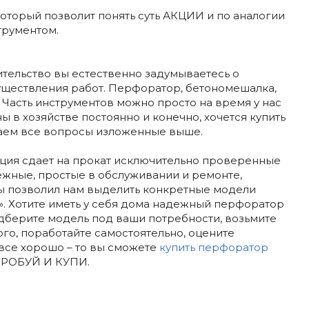
оторый позволит понять суть АКЦИИ и по аналогии
трументом.
ительство вы естественно задумываетесь о
уществления работ. Перфоратор, бетономешалка,
. Часть инструментов можно просто на время у нас
ны в хозяйстве постоянно и конечно, хочется купить
наем все вопросы изложенные выше.
ия сдает на прокат исключительно проверенные
ежные, простые в обслуживании и ремонте,
ы позволил нам выделить конкретные модели
. Хотите иметь у себя дома надежный перфоратор
подберите модель под ваши потребности, возьмите
ого, поработайте самостоятельно, оцените
и все хорошо – то вы сможете
купить перфоратор
ОПРОБУЙ И КУПИ.