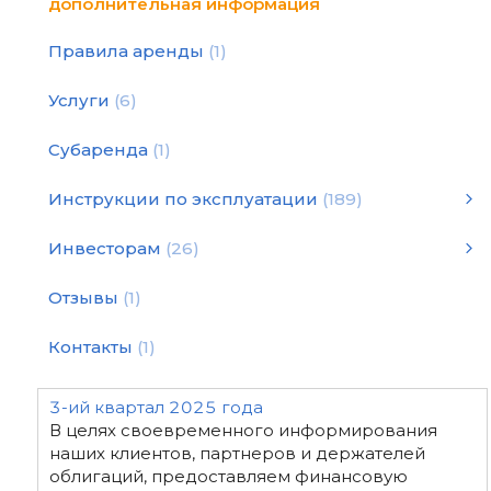
дополнительная информация
Правила аренды
1
Услуги
6
Субаренда
1
Инструкции по эксплуатации
189
Инструкции по эксплуатации
Статьи и рекомендации
Инструкция по подбору оборудования для уплотнения
Инструкции по эксплуатации
смотреть все
Инвесторам
26
2026 год - финансовая отчетность
2024 год - финансовая отчетность
2022 год - финансовая отчетность
2020 год - финансовая отчетность
Декларация "White Paper"
2025 год - финансовая отчетность
2019 год - финансовая отчетность
2023 год - финансовая отчетность
2021 год - финансовая отчетность
Отзывы
1
Контакты
1
3-ий квартал 2025 года
В целях своевременного информирования
наших клиентов, партнеров и держателей
облигаций, предоставляем финансовую