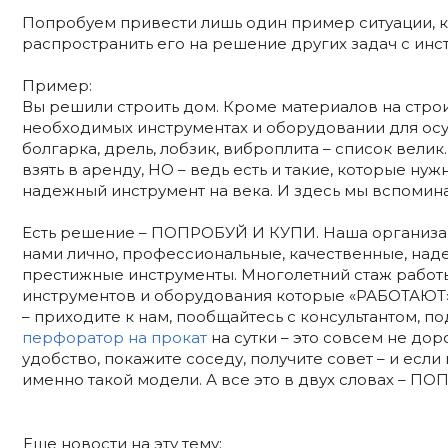
Попробуем привести лишь один пример ситуации, к
распространить его на решение других задач с инс
Пример:
Вы решили строить дом. Кроме материалов на стро
необходимых инструментах и оборудовании для ос
болгарка, дрель, лобзик, виброплита – список велик
взять в аренду, НО – ведь есть и такие, которые нуж
надежный инструмент на века. И здесь мы вспоми
Есть решение – ПОПРОБУЙ И КУПИ. Наша организац
нами лично, профессиональные, качественные, над
престижные инструменты. Многолетний стаж работ
инструментов и оборудования которые «РАБОТАЮТ»
– приходите к нам, пообщайтесь с консультантом, 
перфоратор на прокат
на сутки – это совсем не дор
удобство, покажите соседу, получите совет – и есл
именно такой модели. А все это в двух словах – П
Еще новости на эту тему: