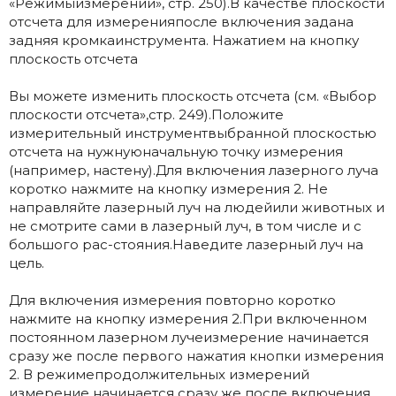
«Режимыизмерений», стр. 250).В качестве плоскости
отсчета для измеренияпосле включения задана
задняя кромкаинструмента. Нажатием на кнопку
плоскость отсчета
Вы можете изменить плоскость отсчета (см. «Выбор
плоскости отсчета»,стр. 249).Положите
измерительный инструментвыбранной плоскостью
отсчета на нужнуюначальную точку измерения
(например, настену).Для включения лазерного луча
коротко нажмите на кнопку измерения 2. Не
направляйте лазерный луч на людейили животных и
не смотрите сами в лазерный луч, в том числе и с
большого рас-стояния.Наведите лазерный луч на
цель.
Для включения измерения повторно коротко
нажмите на кнопку измерения 2.При включенном
постоянном лазерном лучеизмерение начинается
сразу же после первого нажатия кнопки измерения
2. В режимепродолжительных измерений
измерение начинается сразу же после включения