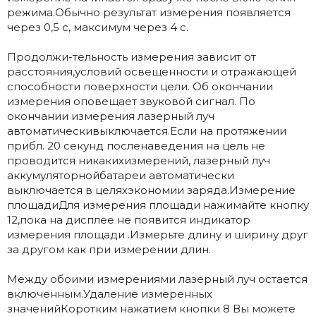
режима.Обычно результат измерения появляется
через 0,5 с, максимум через 4 с.
Продолжи-тельность измерения зависит от
расстояния,условий освещенности и отражающей
способности поверхности цели. Об окончании
измерения оповещает звуковой сигнал. По
окончании измерения лазерный луч
автоматическивыключается.Если на протяжении
прибл. 20 секунд посленаведения на цель не
проводится никакихизмерений, лазерный луч
аккумуляторнойбатареи автоматически
выключается в целяхэкономии заряда.Измерение
площадиДля измерения площади нажимайте кнопку
12,пока на дисплее не появится индикатор
измерения площади .Измерьте длину и ширину друг
за другом как при измерении длин.
Между обоими измерениями лазерный луч остается
включенным.Удаление измеренных
значенийКоротким нажатием кнопки 8 Вы можете