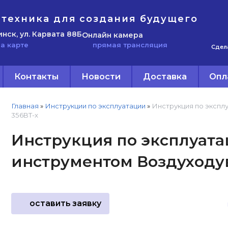
техника для создания будущего
инск, ул. Карвата 88Б
Онлайн камера
прямая трансляция
а карте
Сдел
Контакты
Новости
Доставка
Опл
Главная
»
Инструкции по эксплуатации
»
Инструкция по эксплу
356BT-x
Инструкция по эксплуатац
инструментом Воздуходув
оставить заявку