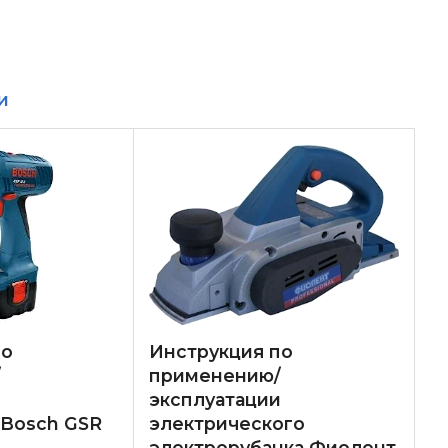
и
по
Инструкция по
/
применению/
и
эксплуатации
 Bosch GSR
электрического
электрорубанка Фиолент