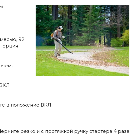
ом
месью, 92
опорция
очем,
ВКЛ.
те в положение ВКЛ .
Дерните резко и с протяжкой ручку стартера 4 раза