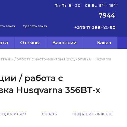
30
30
Пн-Пт 8 - 20 Сб-Вс 8
- 19
7944
ать заказ
Сделать заказ
+375 17 388-42-90
ата
Отзывы
Вакансии
Заказ
атации / работа с инструментом Воздуходувка Husqvarna
ии / работа с
ка Husqvarna 356BT-x
поделиться
печать
сохранить как pdf