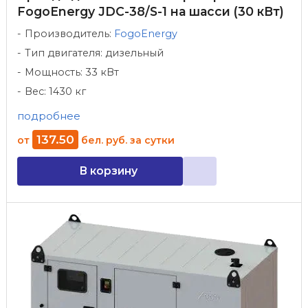
FogoEnergy JDC-38/S-1 на шасси (30 кВт)
Производитель:
FogoEnergy
Тип двигателя: дизельный
Мощность: 33 кВт
Вес: 1430 кг
подробнее
137
.
50
от
бел. руб.
за сутки
В корзину