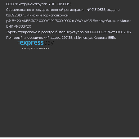
ООО "Инструментгрупп" УНП 191310835
Свидетельство о государственной регистрации №191310835, выдано
08.09.2010 г., Минским горисполкомом
р/с BY 20 AKBB 3012 0000 0129 7000 0000 в ОАО «АСБ Беларусбанк», г Минск.
БИК AKBBBY2X
Зарегистрировано в реестре бытовых услуг за №000000022574 от 19.06.2015
Почтовый и юридический адрес: 220138, г.Минск, ул. Карвата 88Бs