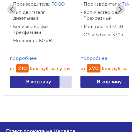
Производитель:
FOGO
Производитель:
Teks
Тип двигателя:
Количество фаз:
дизельный
Трехфазный
Количество фаз:
Мощность: 122 кВт
Трехфазный
Объем бака: 330 л
Мощность: 80 кВт
подробнее
подробнее
210
270
от
бел. руб.
за сутки
от
бел. руб.
за 
В корзину
В корзину
Пункт проката на Карвата