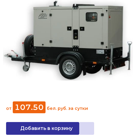
107
.
50
от
бел. руб.
за сутки
Добавить в корзину