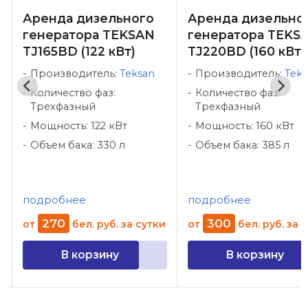
Аренда дизельного
Аренда дизельно
G
генератора TEKSAN
генератора TEKS
TJ165BD (122 кВт)
TJ220BD (160 кВт)
Производитель:
Teksan
Производитель:
Teks
Количество фаз:
Количество фаз:
Трехфазный
Трехфазный
Мощность: 122 кВт
Мощность: 160 кВт
Объем бака: 330 л
Объем бака: 385 л
подробнее
подробнее
270
300
от
бел. руб.
за сутки
от
бел. руб.
за 
В корзину
В корзину