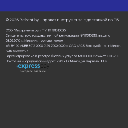
©
2026 Belrent.by – прокат инструмента с доставкой по РБ.
ООО "Инструментгрупп" УНП 191310835
Свидетельство о государственной регистрации №191310835, выдано
08.09.2010 г., Минским горисполкомом
р/с BY 20 AKBB 3012 0000 0129 7000 0000 в ОАО «АСБ Беларусбанк», г Минск.
БИК AKBBBY2X
Зарегистрировано в реестре бытовых услуг за №000000022574 от 19.06.2015
Почтовый и юридический адрес: 220138, г.Минск, ул. Карвата 88Бs