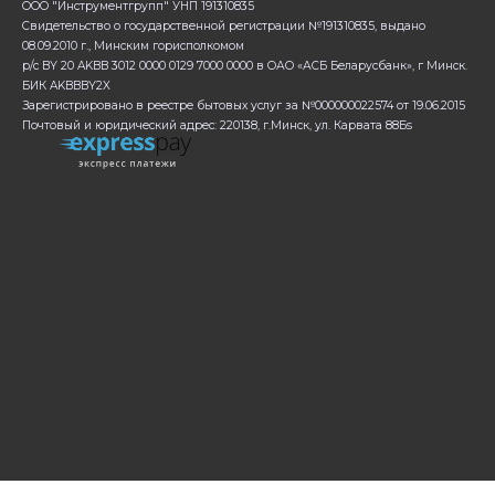
ООО "Инструментгрупп" УНП 191310835
Свидетельство о государственной регистрации №191310835, выдано
08.09.2010 г., Минским горисполкомом
р/с BY 20 AKBB 3012 0000 0129 7000 0000 в ОАО «АСБ Беларусбанк», г Минск.
БИК AKBBBY2X
Зарегистрировано в реестре бытовых услуг за №000000022574 от 19.06.2015
Почтовый и юридический адрес: 220138, г.Минск, ул. Карвата 88Бs