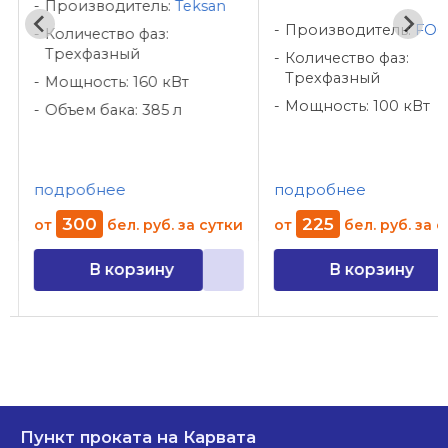
Производитель:
Teksan
Производитель:
FO
Количество фаз:
Трехфазный
Количество фаз:
Трехфазный
Мощность: 160 кВт
Мощность: 100 кВт
Объем бака: 385 л
подробнее
подробнее
300
225
и
от
бел. руб.
за сутки
от
бел. руб.
за с
В корзину
В корзину
Пункт проката на Карвата