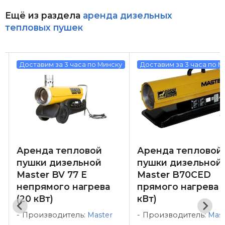
Ещё из раздела
аренда дизельных
тепловых пушек
у
Доставим за 3 часа по Минску
Доставим за 3 часа по М
Аренда тепловой
Аренда тепловой
пушки дизельной
пушки дизельной
Master BV 77 E
Master B70CED
непрямого нагрева
прямого нагрева 
(20 кВт)
кВт)
Производитель:
Master
Производитель:
Mast