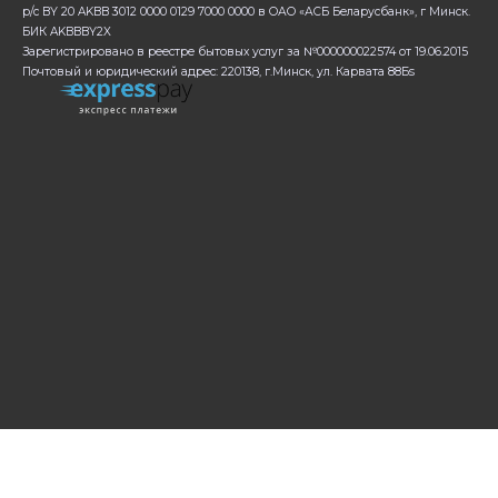
р/с BY 20 AKBB 3012 0000 0129 7000 0000 в ОАО «АСБ Беларусбанк», г Минск.
БИК AKBBBY2X
Зарегистрировано в реестре бытовых услуг за №000000022574 от 19.06.2015
Почтовый и юридический адрес: 220138, г.Минск, ул. Карвата 88Бs