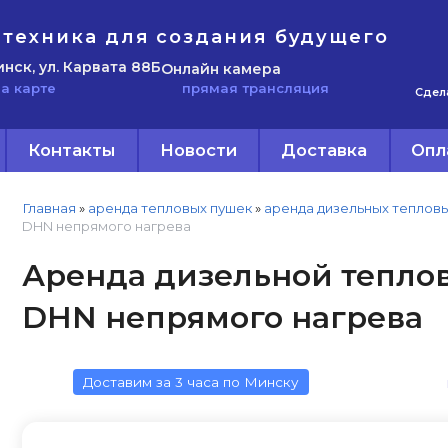
техника для создания будущего
инск, ул. Карвата 88Б
Онлайн камера
прямая трансляция
а карте
Сдел
Контакты
Новости
Доставка
Опл
Главная
»
аренда тепловых пушек
»
аренда дизельных теплов
DHN непрямого нагрева
Аренда дизельной тепло
DHN непрямого нагрева
Доставим за 3 часа по Минску