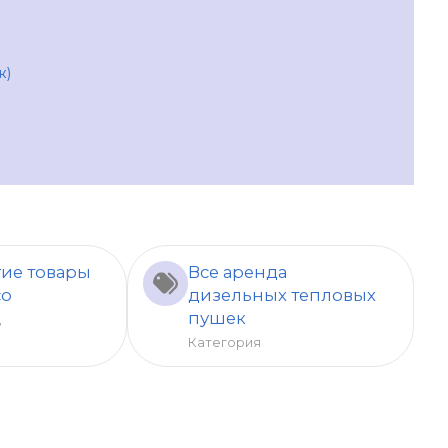
ж)
ие товары
Все аренда
co
дизельных тепловых
пушек
д
Категория