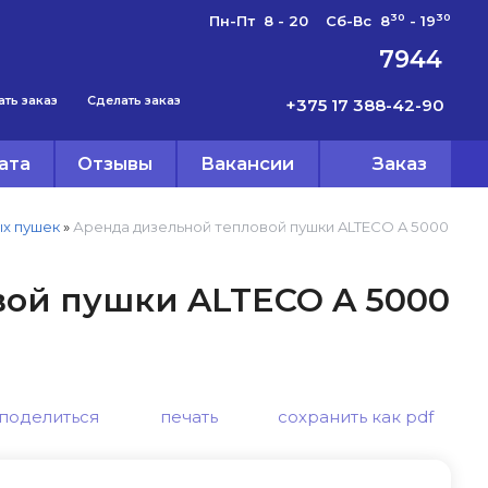
30
30
Пн-Пт 8 - 20 Сб-Вс 8
- 19
7944
ать заказ
Сделать заказ
+375 17 388-42-90
ата
Отзывы
Вакансии
Заказ
ых пушек
»
Аренда дизельной тепловой пушки ALTECO A 5000
вой пушки ALTECO A 5000
поделиться
печать
сохранить как pdf