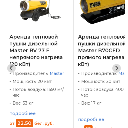
Аренда тепловой
Аренда тепловой
пушки дизельной
пушки дизельной
Master BV 77 E
Master B70CED
непрямого нагрева
прямого нагрева 
(20 кВт)
кВт)
Производитель:
Master
Производитель:
Mast
Мощность: 20 кВт
Мощность: 20 кВт
Поток воздуха: 1550 м³/
Поток воздуха: 400 м
час
час
Вес: 53 кг
Вес: 17 кг
подробнее
подробнее
22
.
50
от
бел. руб.