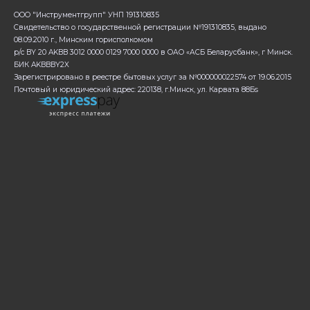
ООО "Инструментгрупп" УНП 191310835
Свидетельство о государственной регистрации №191310835, выдано
08.09.2010 г., Минским горисполкомом
р/с BY 20 AKBB 3012 0000 0129 7000 0000 в ОАО «АСБ Беларусбанк», г Минск.
БИК AKBBBY2X
Зарегистрировано в реестре бытовых услуг за №000000022574 от 19.06.2015
Почтовый и юридический адрес: 220138, г.Минск, ул. Карвата 88Бs