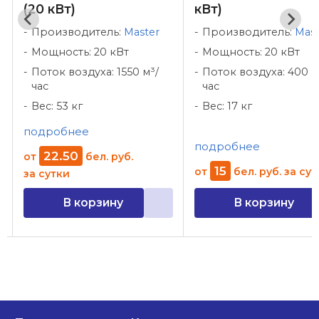
(20 кВт)
кВт)
Производитель:
Master
Производитель:
Mast
Мощность: 20 кВт
Мощность: 20 кВт
Поток воздуха: 1550 м³/
Поток воздуха: 400 м
час
час
Вес: 53 кг
Вес: 17 кг
подробнее
подробнее
22
.
50
от
бел. руб.
15
от
бел. руб.
за сут
за сутки
В корзину
В корзину