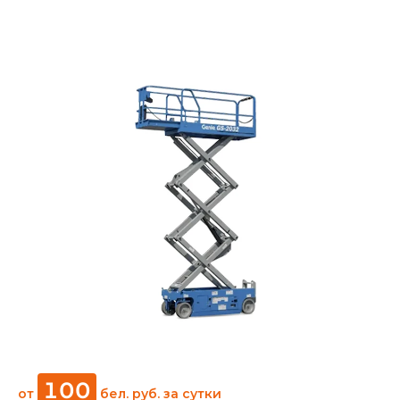
100
от
бел. руб.
за сутки