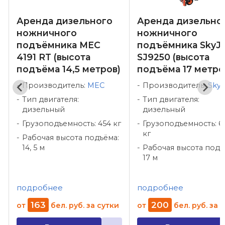
Аренда дизельного
Аренда дизельно
ножничного
ножничного
e
подъёмника MEC
подъёмника SkyJ
4191 RT (высота
SJ9250 (высота
подъёма 14,5 метров)
подъёма 17 метро
Производитель:
MEC
Производитель:
Skyj
Тип двигателя:
Тип двигателя:
дизельный
дизельный
Грузоподъемность: 454 кг
Грузоподъемность: 6
кг
Рабочая высота подъёма:
14, 5 м
Рабочая высота подъ
17 м
подробнее
подробнее
163
200
от
бел. руб.
за сутки
от
бел. руб.
за 