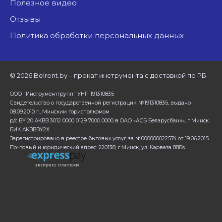
Полезное видео
Отзывы
Политика обработки персональных данных
©
2026 Belrent.by – прокат инструмента с доставкой по РБ.
ООО "Инструментгрупп" УНП 191310835
Свидетельство о государственной регистрации №191310835, выдано
08.09.2010 г., Минским горисполкомом
р/с BY 20 AKBB 3012 0000 0129 7000 0000 в ОАО «АСБ Беларусбанк», г Минск.
БИК AKBBBY2X
Зарегистрировано в реестре бытовых услуг за №000000022574 от 19.06.2015
Почтовый и юридический адрес: 220138, г.Минск, ул. Карвата 88Бs