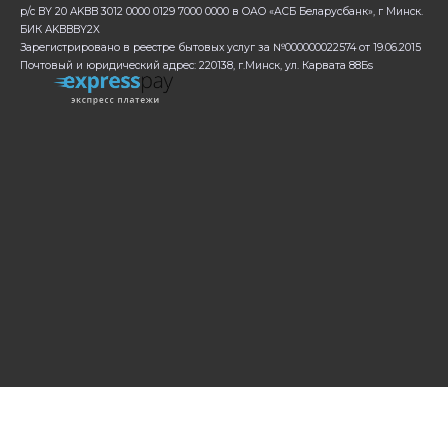
р/с BY 20 AKBB 3012 0000 0129 7000 0000 в ОАО «АСБ Беларусбанк», г Минск.
БИК AKBBBY2X
Зарегистрировано в реестре бытовых услуг за №000000022574 от 19.06.2015
Почтовый и юридический адрес: 220138, г.Минск, ул. Карвата 88Бs