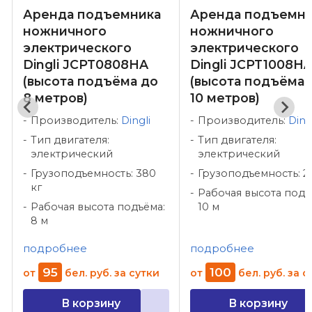
Аренда подъемника
Аренда подъемни
ножничного
ножничного
электрического
электрического
Dingli JCPT0808HA
Dingli JCPT1008H
(высота подъёма до
(высота подъёма 
8 метров)
10 метров)
Производитель:
Dingli
Производитель:
Ding
Тип двигателя:
Тип двигателя:
электрический
электрический
г
Грузоподъемность: 380
Грузоподъемность: 2
кг
Рабочая высота подъ
Рабочая высота подъёма:
10 м
8 м
подробнее
подробнее
95
100
от
бел. руб.
за сутки
от
бел. руб.
за с
В корзину
В корзину