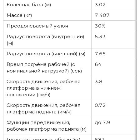
Колесная база (м)
3.02
Масса (кг)
7 407
Преодолеваемый уклон
30%
Радиус поворота (внутренний)
5.33
(м)
Радиус поворота (внешний) (м)
7.65
Время подъёма рабочей (с
64
номинальной нагрузкой) (сек)
Скорость движения, рабочая
3.8
платформа в нижнем
положении (км/ч)
Скорость движения, рабочая
0.72
платформа поднята (км/ч)
Функции передвижения,
до 7.9
рабочая платформа поднята (м)
Грузоподъемность общая (кг)
681