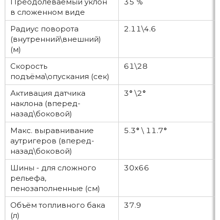
Преодолеваемый уклон
35 %
в сложенном виде
Радиус поворота
2.11\4.6
(внутренний\внешний)
(м)
Скорость
61\28
подъёма\опускания (сек)
Активация датчика
3
°
\2
°
наклона (вперед-
назад\боковой)
Макс. выравнивание
5.3
°
\ 11.7
°
аутригеров (вперед-
назад\боковой)
Шины - для сложного
30х66
рельефа,
пенозаполненные (см)
Объём топливного бака
37.9
(л)