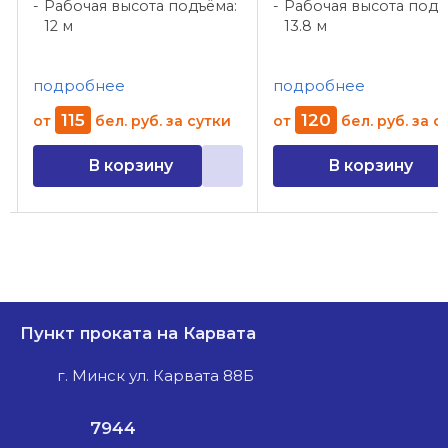
Рабочая высота подъёма:
Рабочая высота подъ
12 м
13.8 м
подробнее
подробнее
115
120
от
бел. руб.
за сутки
от
бел. руб.
за с
В корзину
В корзину
Пункт проката на Карвата
г. Минск ул. Карвата 88Б
7944