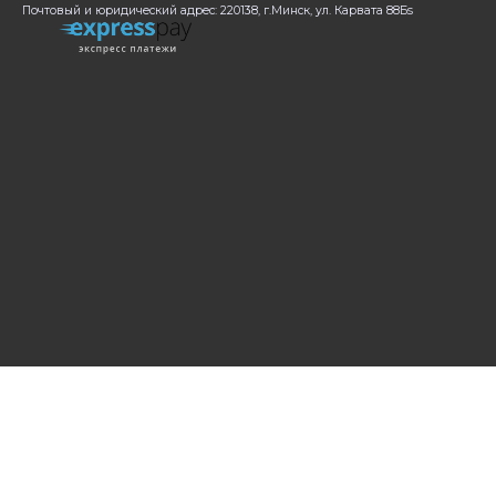
Почтовый и юридический адрес: 220138, г.Минск, ул. Карвата 88Бs