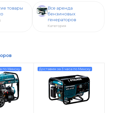
ие товары
Все аренда
co
бензиновых
генераторов
д
Категория
торов
а по Минску
Доставим за 3 часа по Минску