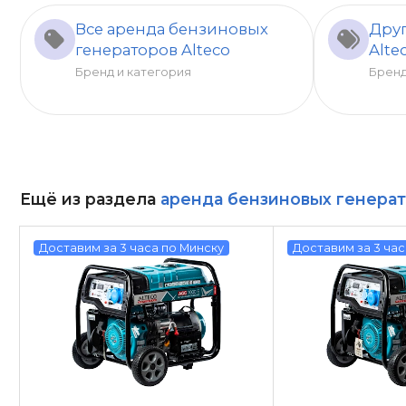
Все аренда бензиновых
Друг
генераторов Alteco
Alte
Бренд и категория
Брен
Ещё из раздела
аренда бензиновых генера
Доставим за 3 часа по Минску
Доставим за 3 час