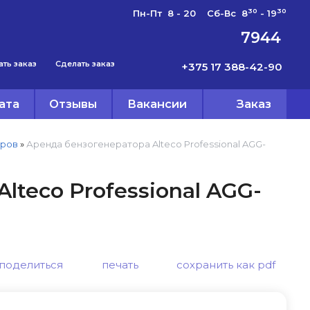
30
30
Пн-Пт 8 - 20 Сб-Вс 8
- 19
7944
ать заказ
Сделать заказ
+375 17 388-42-90
ата
Отзывы
Вакансии
Заказ
оров
»
Аренда бензогенератора Alteco Professional AGG-
lteco Professional AGG-
поделиться
печать
сохранить как pdf