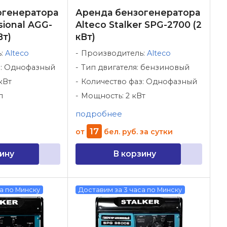
огенератора
Аренда бензогенератора
sional AGG-
Alteco Stalker SPG-2700 (2
Вт)
кВт)
ь:
Alteco
Производитель:
Alteco
з: Однофазный
Тип двигателя: бензиновый
кВт
Количество фаз: Однофазный
л
Мощность: 2 кВт
подробнее
17
от
бел. руб.
за сутки
ину
В корзину
а по Минску
Доставим за 3 часа по Минску