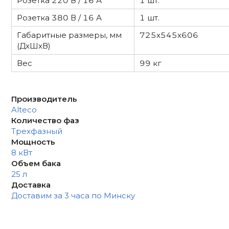
Розетка 220 В / 16 А
1 шт.
Розетка 380 В / 16 А
1 шт.
Габаритные размеры, мм
725x545x606
(ДxШxВ)
Вес
99 кг
Производитель
Alteco
Количество фаз
Трехфазный
Мощность
8 кВт
Объем бака
25 л
Доставка
Доставим за 3 часа по Минску