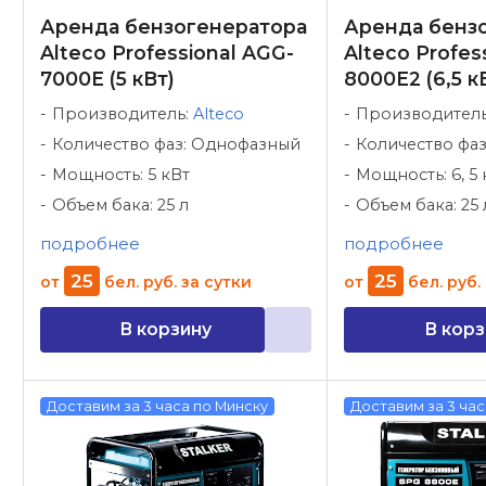
Аренда бензогенератора
Аренда бенз
Alteco Professional AGG-
Alteco Profes
7000E (5 кВт)
8000E2 (6,5 к
Производитель:
Alteco
Производител
Количество фаз: Однофазный
Количество фа
Мощность: 5 кВт
Мощность: 6, 5 
Объем бака: 25 л
Объем бака: 25 
подробнее
подробнее
25
25
от
бел. руб.
за сутки
от
бел. руб.
В корзину
В корз
Доставим за 3 часа по Минску
Доставим за 3 час