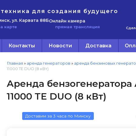
техника для создания будущего
инск, ул. Карвата 88Б
Онлайн камера
прямая трансляция
а карте
Сдел
Контакты
Новости
Доставка
Опл
Главная
»
аренда генераторов
»
аренда бензиновых генерат
11000 TE DUO (8 кВт)
Аренда бензогенератора A
11000 TE DUO (8 кВт)
Доставим за 3 часа по Минску