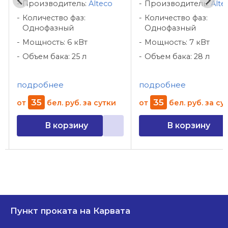
Производитель:
Alteco
Производитель:
Alte
Количество фаз:
Количество фаз:
Однофазный
Однофазный
Мощность: 6 кВт
Мощность: 7 кВт
Объем бака: 25 л
Объем бака: 28 л
подробнее
подробнее
35
35
от
бел. руб.
за сутки
от
бел. руб.
за су
В корзину
В корзину
Пункт проката на Карвата