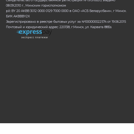
Свидетельство о государственной регистрации №191310835, выдано
08.09.2010 г., Минским горисполкомом
р/с BY 20 AKBB 3012 0000 0129 7000 0000 в ОАО «АСБ Беларусбанк», г Минск.
БИК AKBBBY2X
Зарегистрировано в реестре бытовых услуг за №000000022574 от 19.06.2015
Почтовый и юридический адрес: 220138, г.Минск, ул. Карвата 88Бs