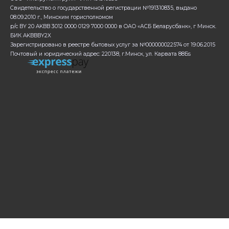
Свидетельство о государственной регистрации №191310835, выдано
08.09.2010 г., Минским горисполкомом
р/с BY 20 AKBB 3012 0000 0129 7000 0000 в ОАО «АСБ Беларусбанк», г Минск.
БИК AKBBBY2X
Зарегистрировано в реестре бытовых услуг за №000000022574 от 19.06.2015
Почтовый и юридический адрес: 220138, г.Минск, ул. Карвата 88Бs