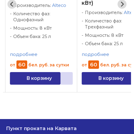
кВт)
Производитель:
Alteco
Производитель:
Alte
Количество фаз:
Однофазный
Количество фаз:
Трехфазный
Мощность: 8 кВт
Мощность: 8 кВт
Объем бака: 25 л
Объем бака: 25 л
подробнее
подробнее
60
60
от
бел. руб.
за сутки
от
бел. руб.
за су
В корзину
В корзину
Пункт проката на Карвата