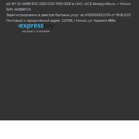
р/с BY 20 AKBB 3012 0000 0129 7000 0000 в ОАО «АСБ Беларусбанк», г Минск.
БИК AKBBBY2X
Зарегистрировано в реестре бытовых услуг за №000000022574 от 19.06.2015
Почтовый и юридический адрес: 220138, г.Минск, ул. Карвата 88Бs