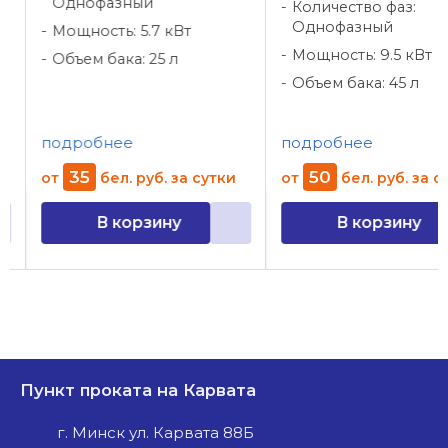
Однофазный
Количество фаз:
Однофазный
Мощность: 5.7 кВт
Мощность: 9.5 кВт
Объем бака: 25 л
Объем бака: 45 л
подробнее
подробнее
35
50
от
бел. руб.
за сутки
от
бел. руб.
за су
В корзину
В корзину
Пункт проката на Карвата
г. Минск ул. Карвата 88Б