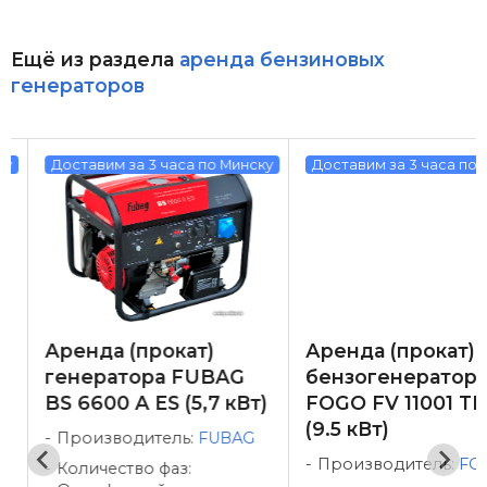
Ещё из раздела
аренда бензиновых
генераторов
у
Доставим за 3 часа по Минску
Доставим за 3 часа по М
Аренда (прокат)
Аренда (прокат)
генератора FUBAG
бензогенератора
BS 6600 A ES (5,7 кВт)
FOGO FV 11001 TR
(9.5 кВт)
Производитель:
FUBAG
Производитель:
FO
Количество фаз: