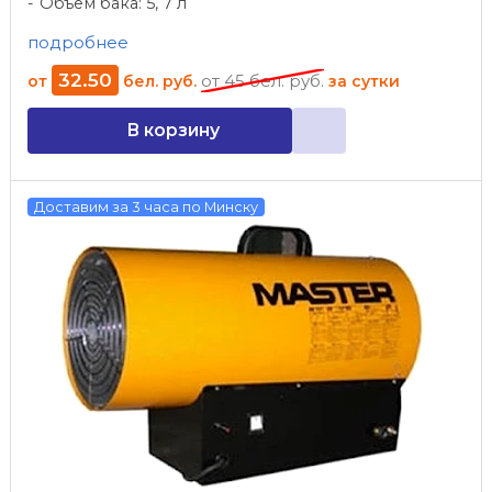
Объем бака: 5, 7 л
подробнее
32
.
50
от
45
бел. руб.
от
бел. руб.
за сутки
В корзину
Доставим за 3 часа по Минску