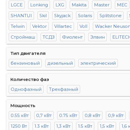
LGCE
Lonking
LXG
Makita
Master
MEC
SHANTUI
Skil
Skyjack
Solaris
Splitstone
Telwin
Vektor
Villartec
Voll
Wacker Neuso
Строймаш
ТСДЗ
Фиолент
Элвин
ELITEC
Тип двигателя
бензиновый
дизельный
электрический
Количество фаз
Однофазный
Трехфазный
Мощность
0.55 кВт
0,7 кВт
0.75 кВт
0,8 кВт
0,9 кВт
1250 Вт
1.3 кВт
1,3 кВт
1.5 кВт
1,5 кВт
1,6 