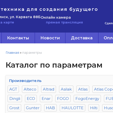
техника для создания будущего
инск, ул. Карвата 88Б
Онлайн камера
прямая трансляция
а карте
Сдел
Контакты
Новости
Доставка
Опл
Главная
»
параметры
Каталог по параметрам
Производитель
AGT
Alteco
Altrad
Asilak
Atlas
Atlas Co
Dingli
ECO
Enar
FOGO
FogoEnergy
FU
Grost
Gunter
HAB
HAULOTTE
Hilti
Hus