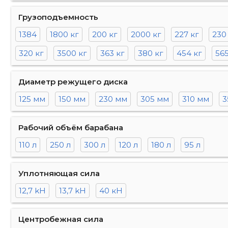
Грузоподъемность
1384
1800 кг
200 кг
2000 кг
227 кг
230
320 кг
3500 кг
363 кг
380 кг
454 кг
565
Диаметр режущего диска
125 мм
150 мм
230 мм
305 мм
310 мм
3
Рабочий объём барабана
110 л
250 л
300 л
120 л
180 л
95 л
Уплотняющая сила
12,7 kH
13,7 kH
40 кН
Центробежная сила