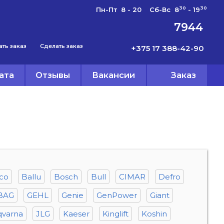
30
30
Пн-Пт 8 - 20 Сб-Вс 8
- 19
7944
ать заказ
Сделать заказ
+375 17 388-42-90
ата
Отзывы
Вакансии
Заказ
pco
Ballu
Bosch
Bull
CIMAR
Defro
BAG
GEHL
Genie
GenPower
Giant
qvarna
JLG
Kaeser
Kinglift
Koshin