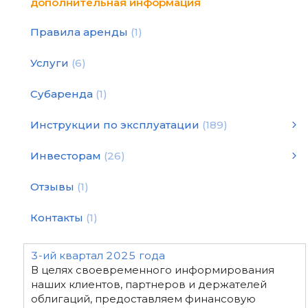
дополнительная информация
Правила аренды
1
Услуги
6
Субаренда
1
Инструкции по эксплуатации
189
Инструкции по эксплуатации
Статьи и рекомендации
Инструкция по подбору оборудования для уплотнения
Инструкции по эксплуатации
смотреть все
Инвесторам
26
2026 год - финансовая отчетность
2024 год - финансовая отчетность
2022 год - финансовая отчетность
2020 год - финансовая отчетность
Декларация "White Paper"
2025 год - финансовая отчетность
2019 год - финансовая отчетность
2023 год - финансовая отчетность
2021 год - финансовая отчетность
Отзывы
1
Контакты
1
3-ий квартал 2025 года
В целях своевременного информирования
наших клиентов, партнеров и держателей
облигаций, предоставляем финансовую