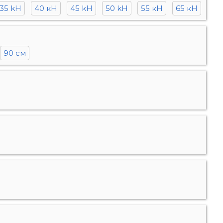
35 kH
40 кН
45 kH
50 kH
55 кН
65 кН
90 см