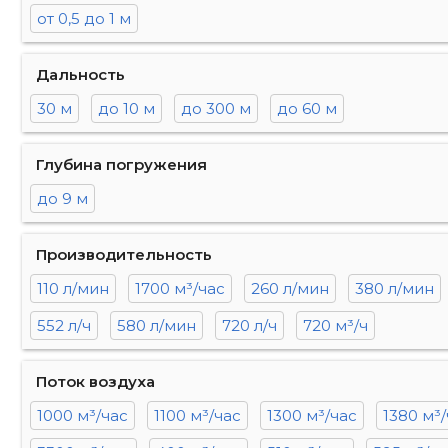
от 0,5 до 1 м
Дальность
30 м
до 10 м
до 300 м
до 60 м
Глубина погружения
до 9 м
Производительность
110 л/мин
1700 м³/час
260 л/мин
380 л/мин
552 л/ч
580 л/мин
720 л/ч
720 м³/ч
Поток воздуха
1000 м³/час
1100 м³/час
1300 м³/час
1380 м³