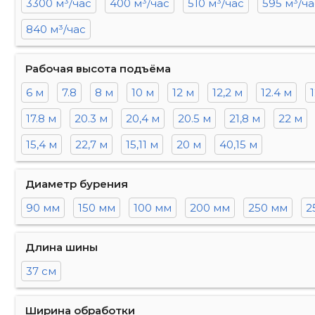
3300 м³/час
400 м³/час
510 м³/час
595 м³/ча
840 м³/час
Рабочая высота подъёма
6 м
7.8
8 м
10 м
12 м
12,2 м
12.4 м
1
17.8 м
20.3 м
20,4 м
20.5 м
21,8 м
22 м
15,4 м
22,7 м
15,11 м
20 м
40,15 м
Диаметр бурения
90 мм
150 мм
100 мм
200 мм
250 мм
2
Длина шины
37 см
Ширина обработки