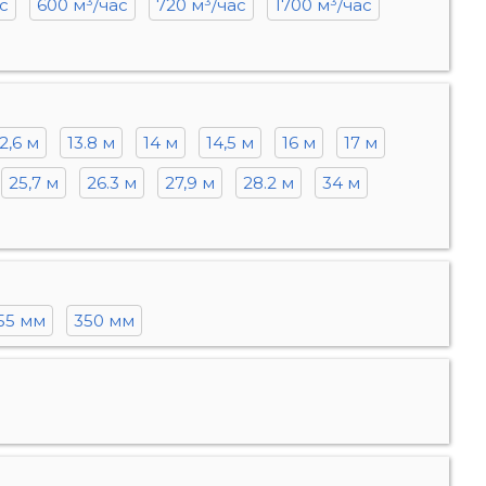
с
600 м³/час
720 м³/час
1700 м³/час
2,6 м
13.8 м
14 м
14,5 м
16 м
17 м
25,7 м
26.3 м
27,9 м
28.2 м
34 м
55 мм
350 мм