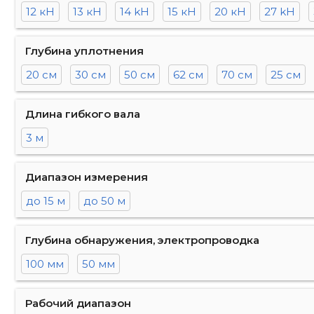
12 кН
13 кН
14 kH
15 кН
20 кН
27 kH
Глубина уплотнения
20 см
30 см
50 см
62 см
70 см
25 см
Длина гибкого вала
3 м
Диапазон измерения
до 15 м
до 50 м
Глубина обнаружения, электропроводка
100 мм
50 мм
Рабочий диапазон