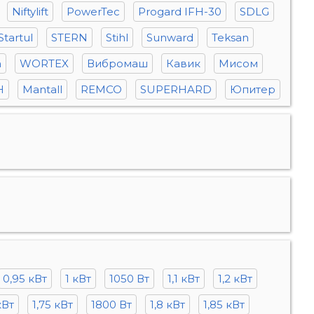
Niftylift
PowerTec
Progard IFH-30
SDLG
Startul
STERN
Stihl
Sunward
Teksan
n
WORTEX
Вибромаш
Кавик
Мисом
H
Mantall
REMCO
SUPERHARD
Юпитер
0,95 кВт
1 кВт
1050 Вт
1,1 кВт
1,2 кВт
кВт
1,75 кВт
1800 Вт
1,8 кВт
1,85 кВт