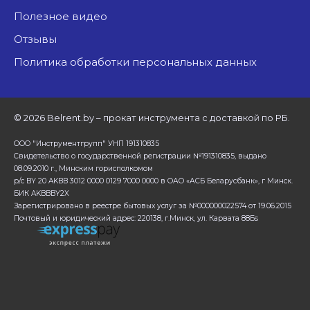
Полезное видео
Отзывы
Политика обработки персональных данных
©
2026 Belrent.by – прокат инструмента с доставкой по РБ.
ООО "Инструментгрупп" УНП 191310835
Свидетельство о государственной регистрации №191310835, выдано
08.09.2010 г., Минским горисполкомом
р/с BY 20 AKBB 3012 0000 0129 7000 0000 в ОАО «АСБ Беларусбанк», г Минск.
БИК AKBBBY2X
Зарегистрировано в реестре бытовых услуг за №000000022574 от 19.06.2015
Почтовый и юридический адрес: 220138, г.Минск, ул. Карвата 88Бs