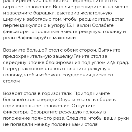
расширитель 20 полностью. Переверните его в
верхнее положение Вставьте расширитель на место
и заверните барашки, выставив желательную
ширину и заботясь о том, чтобы расширитель встал
перпендикулярно к упору 15. Наклон Ослабьте
фиксаторы. опрокиньте вместе режущую головку и
рельс.Зафиксируйте маховики.
Возьмите большой стол с обеих сторон. Вытяните
предохранительную защелку.Тяните стол за
середину к точке блокирования под углом 22,5 град.
Перед наклоном столов отклоните режущую
головку, чтобы избежать соударения диска со
столом.
Возврат стола в горизонталь: Приподнимите
большой стол спереди.Опустите стол в сборе в
горизонтальное положение .Отпустите
фиксаторы.Возвратите режущую головку в
положение прямого реза. Следите, чтобы ваши руки
не попадали между половинками стола!