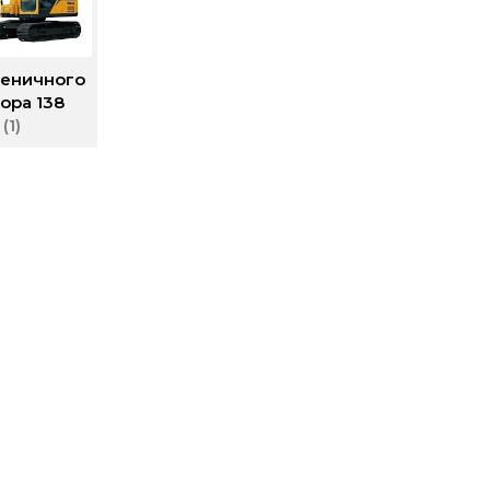
сеничного
ора 138
т
1