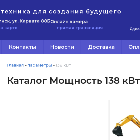
техника для создания будущего
инск, ул. Карвата 88Б
Онлайн камера
прямая трансляция
а карте
Сдел
Контакты
Новости
Доставка
Опл
Главная
»
параметры
»
138 кВт
Каталог Мощность 138 кВт