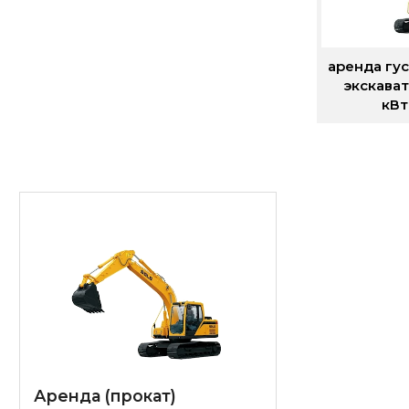
аренда гу
экскават
кВ
Аренда (прокат)