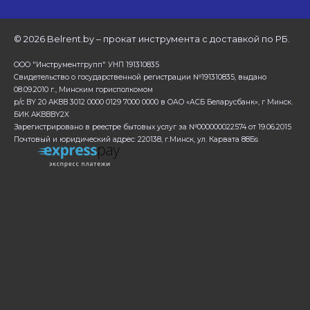
©
2026 Belrent.by – прокат инструмента с доставкой по РБ.
ООО "Инструментгрупп" УНП 191310835
Свидетельство о государственной регистрации №191310835, выдано
08.09.2010 г., Минским горисполкомом
р/с BY 20 AKBB 3012 0000 0129 7000 0000 в ОАО «АСБ Беларусбанк», г Минск.
БИК AKBBBY2X
Зарегистрировано в реестре бытовых услуг за №000000022574 от 19.06.2015
Почтовый и юридический адрес: 220138, г.Минск, ул. Карвата 88Бs