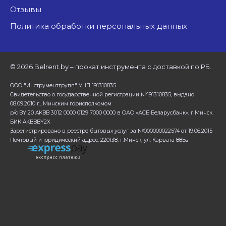
Отзывы
Политика обработки персональных данных
©
2026 Belrent.by – прокат инструмента с доставкой по РБ.
ООО "Инструментгрупп" УНП 191310835
Свидетельство о государственной регистрации №191310835, выдано
08.09.2010 г., Минским горисполкомом
р/с BY 20 AKBB 3012 0000 0129 7000 0000 в ОАО «АСБ Беларусбанк», г Минск.
БИК AKBBBY2X
Зарегистрировано в реестре бытовых услуг за №000000022574 от 19.06.2015
Почтовый и юридический адрес: 220138, г.Минск, ул. Карвата 88Бs