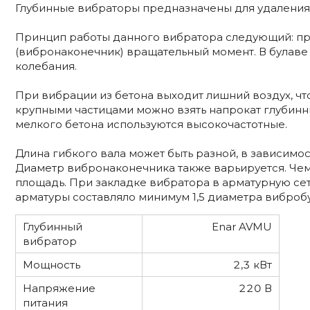
Глубинные вибраторы предназначены для удаления 
Принцип работы данного вибратора следующий: при
(вибронаконечник) вращательный момент. В булаве 
колебания.
При вибрации из бетона выходит лишний воздух, что
крупными частицами можно взять напрокат глубинны
мелкого бетона используются высокочастотные.
Длина гибкого вала может быть разной, в зависимост
Диаметр вибронаконечника также варьируется. Че
площадь. При закладке вибратора в арматурную се
арматуры составляло минимум 1,5 диаметра виброб
Глубинный
Enar AVMU
вибратор
Мощность
2,3 кВт
Напряжение
220 В
питания