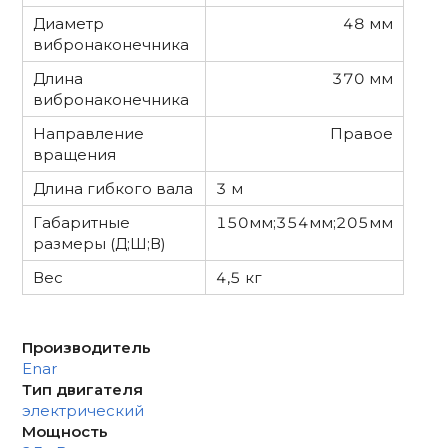
Диаметр
48 мм
вибронаконечника
Длина
370 мм
вибронаконечника
Направление
Правое
вращения
Длина гибкого вала
3 м
Габаритные
150мм;354мм;205мм
размеры (Д;Ш;В)
Вес
4,5 кг
Производитель
Enar
Тип двигателя
электрический
Мощность