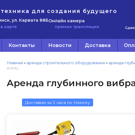
техника для создания будущего
инск, ул. Карвата 88Б
Онлайн камера
прямая трансляция
а карте
Сдел
Контакты
Новости
Доставка
Опл
Главная
»
аренда строительного оборудования
»
аренда глуб
AVMU
Аренда глубинного вибр
Доставим за 3 часа по Минску