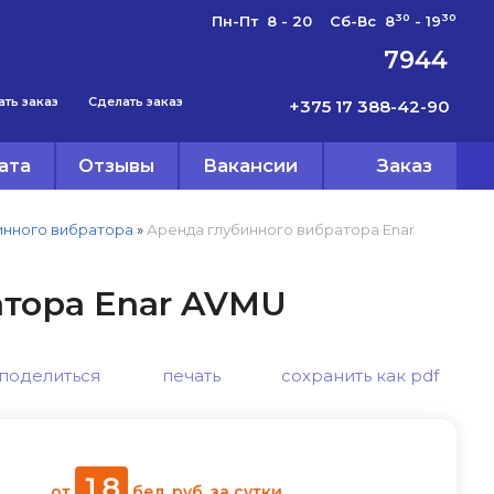
30
30
Пн-Пт 8 - 20 Сб-Вс 8
- 19
7944
ать заказ
Сделать заказ
+375 17 388-42-90
ата
Отзывы
Вакансии
Заказ
инного вибратора
»
Аренда глубинного вибратора Enar
атора Enar AVMU
поделиться
печать
сохранить как pdf
18
от
бел. руб.
за сутки