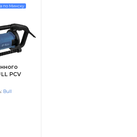
а по Минску
инного
ULL PCV
ь:
Bull