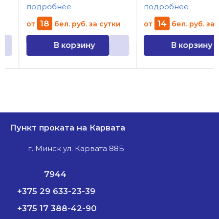
подробнее
подробнее
18
14
от
бел. руб.
за сутки
от
бел. руб.
за су
В корзину
В корзину
Пункт проката на Карвата
г. Минск ул. Карвата 88Б
7944
+375 29 633-23-39
+375 17 388-42-90