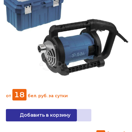
18
от
бел. руб.
за сутки
Добавить в корзину