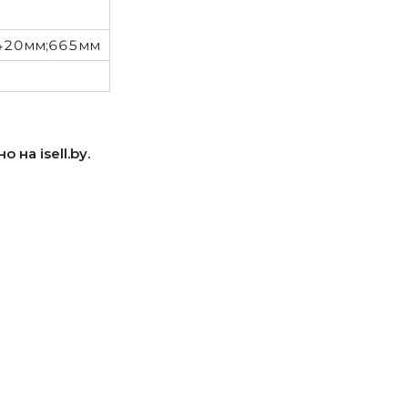
420мм;665мм
на isell.by.