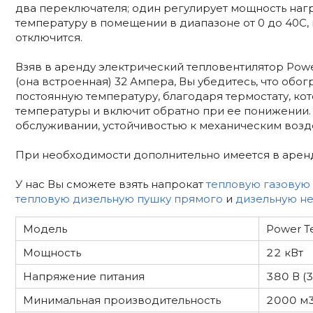
два переключателя; один регулирует мощность наг
температуру в помещении в диапазоне от 0 до 40С,
отключится.
Взяв в аренду электрический тепловентилятор Power 
(она встроенная) 32 Ампера, Вы убедитесь, что об
постоянную температуру, благодаря термостату, к
температуры и включит обратно при ее понижении.
обслуживании, устойчивостью к механическим возд
При необходимости дополнительно имеется в аре
У нас Вы сможете взять напрокат
тепловую газовую
тепловую дизельную пушку прямого
и
дизельную н
Модель
Power T
Мощность
22 кВт
Напряжение питания
380 В (3
Минимальная производительность
2000 м3