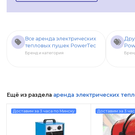
Все аренда электрических
Дру
тепловых пушек PowerTec
Pow
Бренд и категория
Брен
Ещё из раздела
аренда электрических тепл
Доставим за 3 часа по Минску
Доставим за 3 час