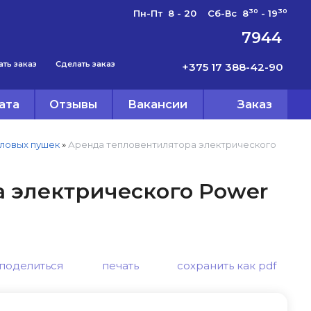
30
30
Пн-Пт 8 - 20 Сб-Вс 8
- 19
7944
ать заказ
Сделать заказ
+375 17 388-42-90
ата
Отзывы
Вакансии
Заказ
пловых пушек
»
Аренда тепловентилятора электрического
 электрического Power
поделиться
печать
сохранить как pdf