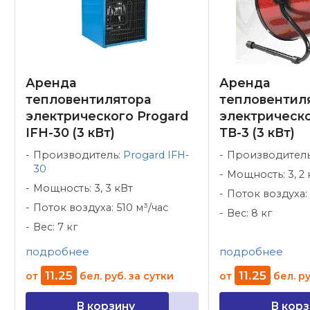
Аренда
Аренда
тепловентилятора
тепловентил
электрического Progard
электрическ
IFH-30 (3 кВт)
ТВ-3 (3 кВт)
Производитель:
Progard IFH-
Производител
30
Мощность: 3, 2 
Мощность: 3, 3 кВт
Поток воздуха: 
Поток воздуха: 510 м³/час
Вес: 8 кг
Вес: 7 кг
подробнее
подробнее
11
.
25
11
.
25
от
бел. руб.
за сутки
от
бел. ру
В корзину
В корз