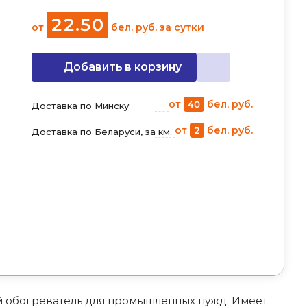
22
.
50
от
бел. руб.
за сутки
Добавить в корзину
от
бел. руб.
40
Доставка по Минску
от
бел. руб.
2
Доставка по Беларуси, за км.
й обогреватель для промышленных нужд. Имеет