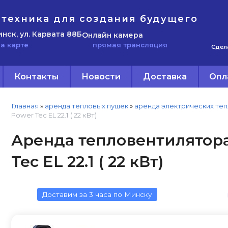
техника для создания будущего
инск, ул. Карвата 88Б
Онлайн камера
прямая трансляция
а карте
Сдел
Контакты
Новости
Доставка
Опл
Главная
»
аренда тепловых пушек
»
аренда электрических те
Power Tec EL 22.1 ( 22 кВт)
Аренда тепловентилятора
Tec EL 22.1 ( 22 кВт)
Доставим за 3 часа по Минску