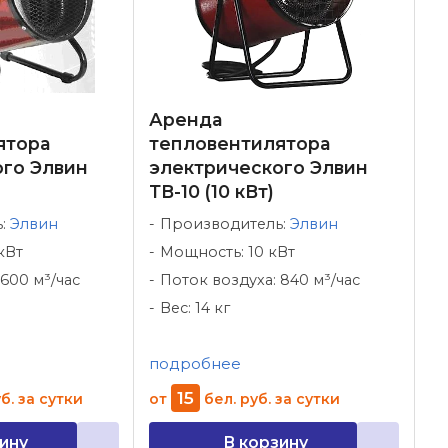
Аренда
ятора
тепловентилятора
ого Элвин
электрического Элвин
ТВ-10 (10 кВт)
ь:
Элвин
Производитель:
Элвин
кВт
Мощность: 10 кВт
600 м³/час
Поток воздуха: 840 м³/час
Вес: 14 кг
подробнее
15
б.
за сутки
от
бел. руб.
за сутки
ину
В корзину