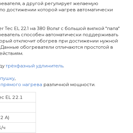
ревателя, а другой регулирует желаемую
 по достижении которой нагрев автоматически
Tec EL 22.1 на 380 Вольт с большой вилкой "папа"
огреватель способен автоматически поддерживать
оторый отключит обогрев при достижении нужной
 Данные обогреватели отличаются простотой в
ействиям.
нду
трёхфазный удлинитель
.
 пушку
,
епрямого нагрева
различной мощности.
ec EL 22.1
2 А)
/ч