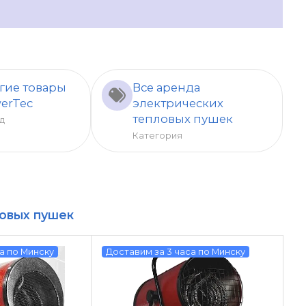
гие товары
Все аренда
erTec
электрических
тепловых пушек
д
Категория
овых пушек
а по Минску
Доставим за 3 часа по Минску