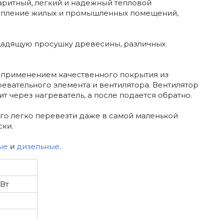
аритный, легкий и надежный тепловой
топление жилых и промышленных помещений,
щадящую просушку древесины, различных
с применением качественного покрытия из
ревательного элемента и вентилятора. Вентилятор
т через нагреватель, а после подается обратно.
го легко перевезти даже в самой маленькой
ки.
ые
и
дизельные
.
кВт