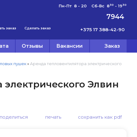
30
30
Пн-Пт 8 - 20 Сб-Вс 8
- 19
7944
ать заказ
Сделать заказ
+375 17 388-42-90
ата
Отзывы
Вакансии
Заказ
пловых пушек
»
Аренда тепловентилятора электрического
 электрического Элвин
поделиться
печать
сохранить как pdf