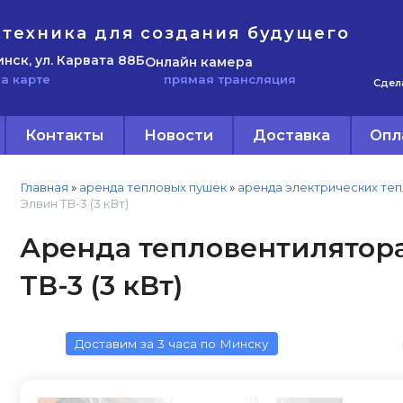
техника для создания будущего
инск, ул. Карвата 88Б
Онлайн камера
прямая трансляция
а карте
Сдел
Контакты
Новости
Доставка
Опл
Главная
»
аренда тепловых пушек
»
аренда электрических те
Элвин ТВ-3 (3 кВт)
Аренда тепловентилятора
ТВ-3 (3 кВт)
Доставим за 3 часа по Минску