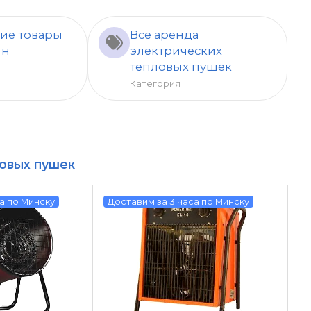
ие товары
Все аренда
ин
электрических
тепловых пушек
д
Категория
овых пушек
а по Минску
Доставим за 3 часа по Минску