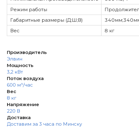
Режим работы
Продолжите
Габаритные размеры (Д;Ш;В)
340мм;340м
Вес
8 кг
Производитель
Элвин
Мощность
3,2 кВт
Поток воздуха
600 м³/час
Вес
8 кг
Напряжение
220 В
Доставка
Доставим за 3 часа по Минску