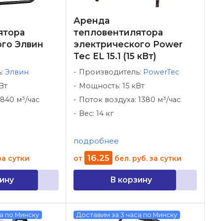
Аренда
ятора
тепловентилятора
ого Элвин
электрического Power
Tec EL 15.1 (15 кВт)
ь:
Элвин
Производитель:
PowerTec
Вт
Мощность: 15 кВт
840 м³/час
Поток воздуха: 1380 м³/час
Вес: 14 кг
подробнее
16
.
25
за сутки
от
бел. руб.
за сутки
ину
В корзину
а по Минску
Доставим за 3 часа по Минску