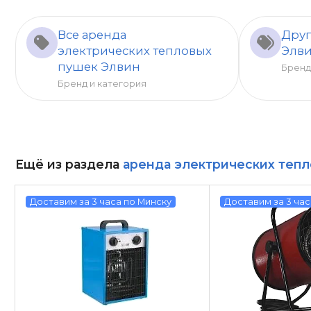
Все аренда
Друг
электрических тепловых
Элв
пушек Элвин
Брен
Бренд и категория
Ещё из раздела
аренда электрических тепл
Доставим за 3 часа по Минску
Доставим за 3 час