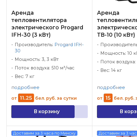
Аренда
Аренда
тепловентилятора
тепловентил
электрического Progard
электрическ
IFH-30 (3 кВт)
ТВ-10 (10 кВт)
Производитель:
Progard IFH-
Производител
30
Мощность: 10 к
Мощность: 3, 3 кВт
Поток воздуха: 
Поток воздуха: 510 м³/час
Вес: 14 кг
Вес: 7 кг
подробнее
подробнее
11
.
25
15
от
бел. руб.
за сутки
от
бел. руб.
В корзину
В корз
Доставим за 3 часа по Минску
Доставим за 3 час