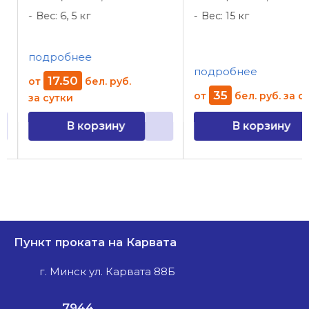
Вес: 6, 5 кг
Вес: 15 кг
подробнее
подробнее
17
.
50
от
бел. руб.
35
от
бел. руб.
за су
за сутки
В корзину
В корзину
Пункт проката на Карвата
г. Минск ул. Карвата 88Б
7944