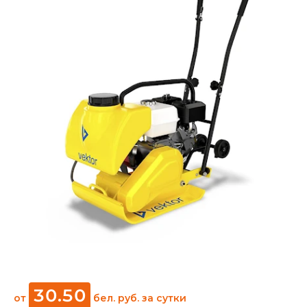
30
.
50
от
бел. руб.
за сутки