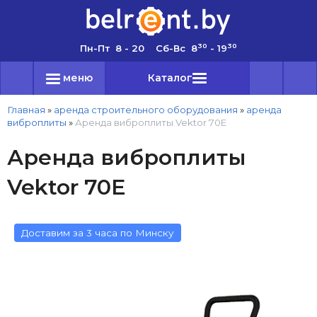
30
30
Пн-Пт 8 - 20 Сб-Вс 8
- 19
меню
Каталог
Главная
»
аренда строительного оборудования
»
аренда
виброплиты
»
Аренда виброплиты Vektor 70E
Аренда виброплиты
Vektor 70E
Доставим за 3 часа по Минску