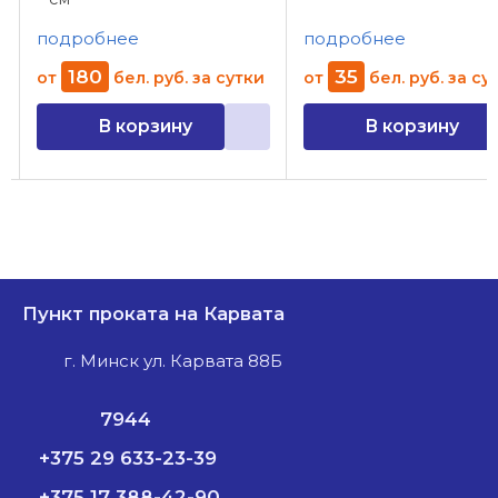
подробнее
подробнее
180
35
от
бел. руб.
за сутки
от
бел. руб.
за су
В корзину
В корзину
Пункт проката на Карвата
г. Минск ул. Карвата 88Б
7944
+375 29 633-23-39
+375 17 388-42-90