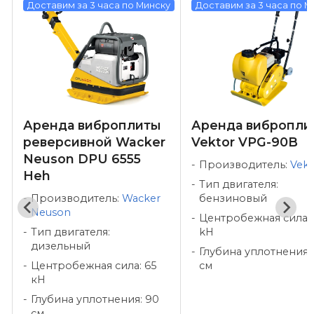
у
Доставим за 3 часа по Минску
Доставим за 3 часа по М
Аренда виброплиты
Аренда вибропли
реверсивной Wacker
Vektor VPG-90B
Neuson DPU 6555
Производитель:
Vekt
Heh
Тип двигателя:
Производитель:
Wacker
бензиновый
Neuson
Центробежная сила: 
Тип двигателя:
kH
дизельный
Глубина уплотнения:
Центробежная сила: 65
см
кН
Глубина уплотнения: 90
см