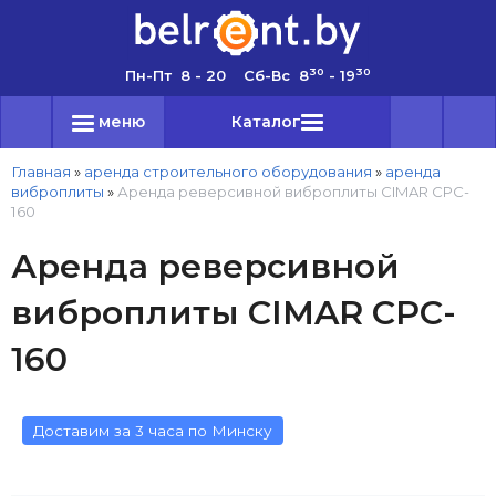
30
30
Пн-Пт 8 - 20 Сб-Вс 8
- 19
меню
Каталог
Главная
»
аренда строительного оборудования
»
аренда
виброплиты
»
Аренда реверсивной виброплиты CIMAR CPC-
160
Аренда реверсивной
виброплиты CIMAR CPC-
160
Доставим за 3 часа по Минску