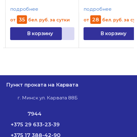
подробнее
подробнее
35
28
от
бел. руб.
за сутки
от
бел. руб.
за су
В корзину
В корзину
Пункт проката на Карвата
г. Минск ул. Карвата 88Б
7944
+375 29 633-23-39
+375 17 388-42-90