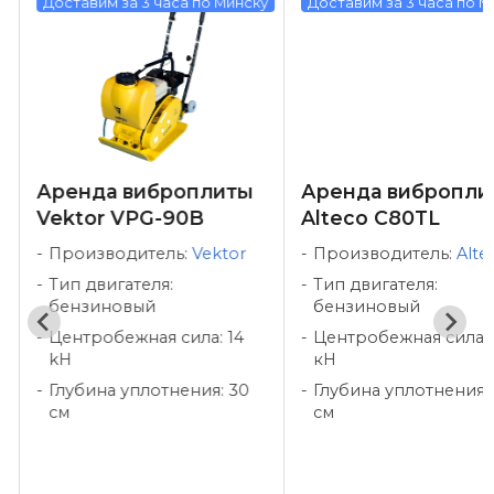
у
Доставим за 3 часа по Минску
Доставим за 3 часа по М
Аренда виброплиты
Аренда вибропли
Vektor VPG-90B
Alteco C80TL
Производитель:
Vektor
Производитель:
Alte
Тип двигателя:
Тип двигателя:
бензиновый
бензиновый
Центробежная сила: 14
Центробежная сила: 
kH
кН
Глубина уплотнения: 30
Глубина уплотнения:
см
см