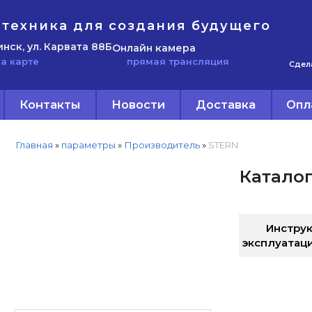
техника для создания будущего
инск, ул. Карвата 88Б
Онлайн камера
прямая трансляция
а карте
Сдел
Контакты
Новости
Доставка
Опл
Главная
»
параметры
»
Производитель
»
STERN
Катало
Инструк
эксплуатац