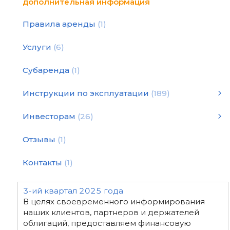
дополнительная информация
Правила аренды
1
Услуги
6
Субаренда
1
Инструкции по эксплуатации
189
Инструкции по эксплуатации
Статьи и рекомендации
Инструкция по подбору оборудования для уплотнения
Инструкции по эксплуатации
смотреть все
Инвесторам
26
2026 год - финансовая отчетность
2024 год - финансовая отчетность
2022 год - финансовая отчетность
2020 год - финансовая отчетность
Декларация "White Paper"
2025 год - финансовая отчетность
2019 год - финансовая отчетность
2023 год - финансовая отчетность
2021 год - финансовая отчетность
Отзывы
1
Контакты
1
3-ий квартал 2025 года
В целях своевременного информирования
наших клиентов, партнеров и держателей
облигаций, предоставляем финансовую