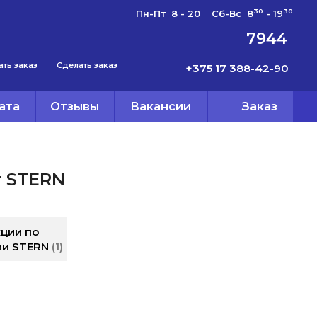
30
30
Пн-Пт 8 - 20 Сб-Вс 8
- 19
7944
ать заказ
Сделать заказ
+375 17 388-42-90
ата
Отзывы
Вакансии
Заказ
г STERN
ции по
ии STERN
1