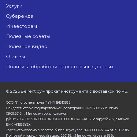
Услуги
Субаренда
Инвесторам
Полезные советы
Полезное видео
Отзывы
Политика обработки персональных данных
©
2026 Belrent.by – прокат инструмента с доставкой по РБ.
ООО "Инструментгрупп" УНП 191310835
Свидетельство о государственной регистрации №191310835, выдано
08.09.2010 г., Минским горисполкомом
р/с BY 20 AKBB 3012 0000 0129 7000 0000 в ОАО «АСБ Беларусбанк», г Минск.
БИК AKBBBY2X
Зарегистрировано в реестре бытовых услуг за №000000022574 от 19.06.2015
Почтовый и юридический адрес: 220138, г.Минск, ул. Карвата 88Бs