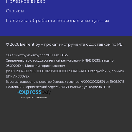
Полезное видео
Отзывы
Политика обработки персональных данных
©
2026 Belrent.by – прокат инструмента с доставкой по РБ.
ООО "Инструментгрупп" УНП 191310835
Свидетельство о государственной регистрации №191310835, выдано
08.09.2010 г., Минским горисполкомом
р/с BY 20 AKBB 3012 0000 0129 7000 0000 в ОАО «АСБ Беларусбанк», г Минск.
БИК AKBBBY2X
Зарегистрировано в реестре бытовых услуг за №000000022574 от 19.06.2015
Почтовый и юридический адрес: 220138, г.Минск, ул. Карвата 88Бs