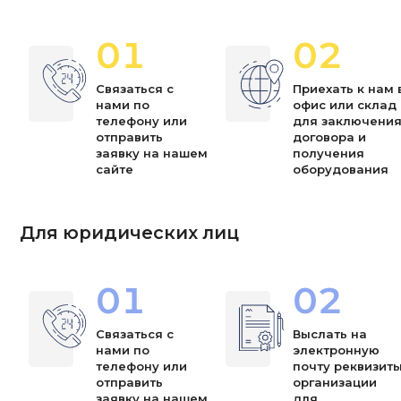
01
02
Связаться с
Приехать к нам 
нами по
офис или склад
телефону или
для заключени
отправить
договора и
заявку на нашем
получения
сайте
оборудования
Для юридических лиц
01
02
Связаться с
Выслать на
нами по
электронную
телефону или
почту реквизит
отправить
организации
заявку на нашем
для