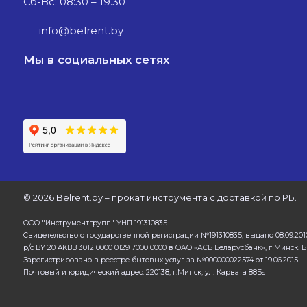
Сб-Вс: 08:30 – 19.30
info@belrent.by
Мы в социальных сетях
©
2026 Belrent.by – прокат инструмента с доставкой по РБ.
ООО "Инструментгрупп" УНП 191310835
Свидетельство о государственной регистрации №191310835, выдано 08.09.201
р/с BY 20 AKBB 3012 0000 0129 7000 0000 в ОАО «АСБ Беларусбанк», г Минск.
Зарегистрировано в реестре бытовых услуг за №000000022574 от 19.06.2015
Почтовый и юридический адрес: 220138, г.Минск, ул. Карвата 88Бs