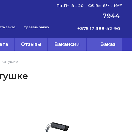
30
30
Пн-Пт 8 - 20 Сб-Вс 8
- 19
7944
ать заказ
Сделать заказ
+375 17 388-42-90
ата
Отзывы
Вакансии
Заказ
а катушке
атушке