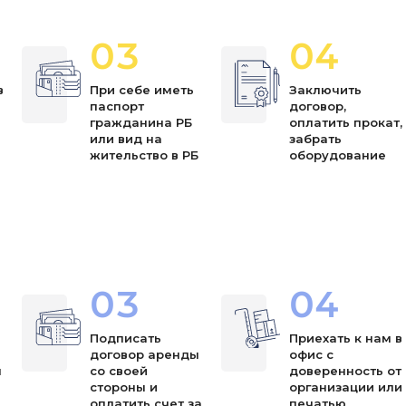
03
04
в
При себе иметь
Заключить
паспорт
договор,
я
гражданина РБ
оплатить прокат,
или вид на
забрать
жительство в РБ
оборудование
03
04
Подписать
Приехать к нам в
договор аренды
офис с
ы
со своей
доверенность от
стороны и
организации или
оплатить счет за
печатью