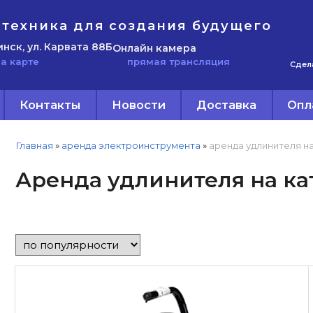
техника для создания будущего
инск, ул. Карвата 88Б
Онлайн камера
прямая трансляция
а карте
Сдел
Контакты
Новости
Доставка
Опл
Главная
»
аренда электроинструмента
»
аренда удлинителя н
Аренда удлинителя на к