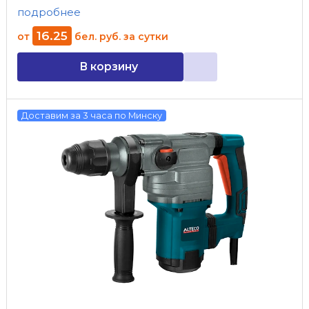
подробнее
16
.
25
от
бел. руб.
за сутки
В корзину
Доставим за 3 часа по Минску