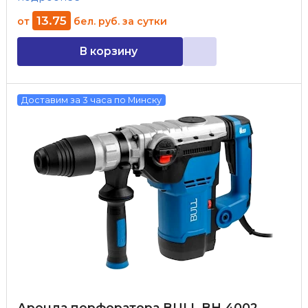
13
.
75
от
бел. руб.
за сутки
В корзину
Доставим за 3 часа по Минску
Аренда перфоратора BULL BH 4002