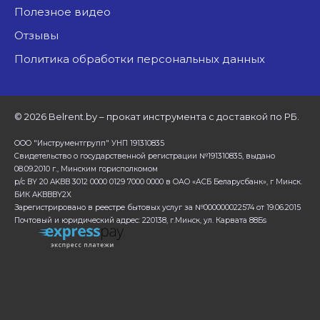
Полезное видео
Отзывы
Политика обработки персональных данных
©
2026 Belrent.by – прокат инструмента с доставкой по РБ.
ООО "Инструментгрупп" УНП 191310835
Свидетельство о государственной регистрации №191310835, выдано
08.09.2010 г., Минским горисполкомом
р/с BY 20 AKBB 3012 0000 0129 7000 0000 в ОАО «АСБ Беларусбанк», г Минск.
БИК AKBBBY2X
Зарегистрировано в реестре бытовых услуг за №000000022574 от 19.06.2015
Почтовый и юридический адрес: 220138, г.Минск, ул. Карвата 88Бs