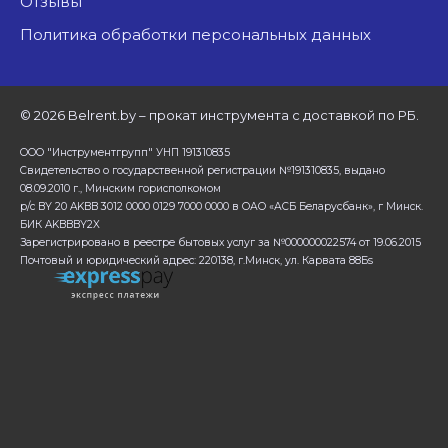
Отзывы
Политика обработки персональных данных
©
2026 Belrent.by – прокат инструмента с доставкой по РБ.
ООО "Инструментгрупп" УНП 191310835
Свидетельство о государственной регистрации №191310835, выдано
08.09.2010 г., Минским горисполкомом
р/с BY 20 AKBB 3012 0000 0129 7000 0000 в ОАО «АСБ Беларусбанк», г Минск.
БИК AKBBBY2X
Зарегистрировано в реестре бытовых услуг за №000000022574 от 19.06.2015
Почтовый и юридический адрес: 220138, г.Минск, ул. Карвата 88Бs