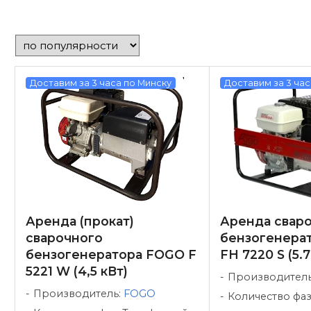
Доставим за 3 часа по Минску
Доставим за 3 час
Аренда (прокат)
Аренда свар
сварочного
бензогенера
бензогенератора FOGO F
FH 7220 S (5.7
5221 W (4,5 кВт)
Производител
Производитель:
FOGO
Количество фа