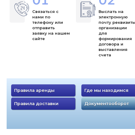
01
02
Связаться с
Выслать на
нами по
электронную
телефону или
почту реквизит
отправить
организации
заявку на нашем
для
сайте
формирования
договора и
выставления
счета
Правила аренды
Где мы находимся
Правила доставки
Документооборот