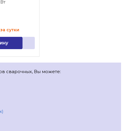
кВт
за сутки
ину
ов сварочных, Вы можете:
ж)