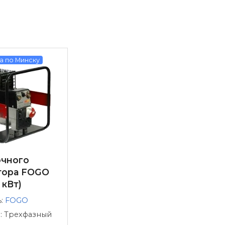
а по Минску
очного
тора FOGO
 кВт)
ь:
FOGO
з: Трехфазный