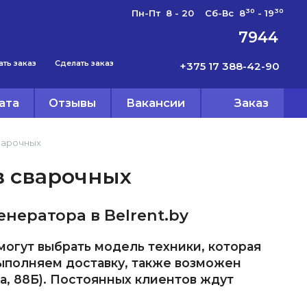
30
30
Пн-Пт 8 - 20 Сб-Вс 8
- 19
7944
ать заказ
Сделать заказ
+375 17 388-42-90
ата
Отзывы
Вакансии
Заказ
варочных
в сварочных
нератора в Belrent.by
огут выбрать модель техники, которая
ыполняем доставку, также возможен
та, 88Б). Постоянных клиентов ждут