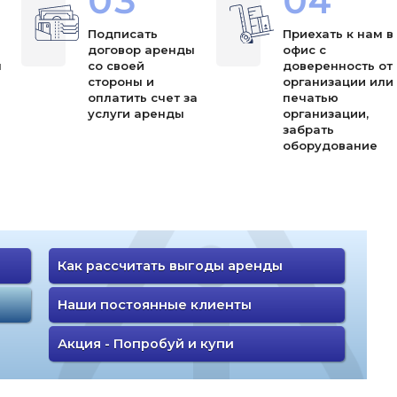
03
04
Подписать
Приехать к нам в
договор аренды
офис с
ы
со своей
доверенность от
стороны и
организации или
оплатить счет за
печатью
услуги аренды
организации,
забрать
оборудование
Как рассчитать выгоды аренды
Наши постоянные клиенты
Акция - Попробуй и купи