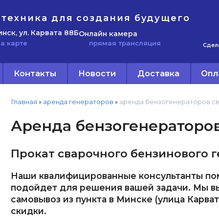
техника для создания будущего
инск, ул. Карвата 88Б
Онлайн камера
прямая трансляция
а карте
Сдел
Контакты
Новости
Доставка
Опл
Главная
»
аренда генераторов
»
аренда бензогенераторов с
Аренда бензогенераторо
Прокат сварочного бензинового ге
Наши квалифицированные консультанты пом
подойдет для решения вашей задачи. Мы в
самовывоз из пункта в Минске (улица Карва
скидки.