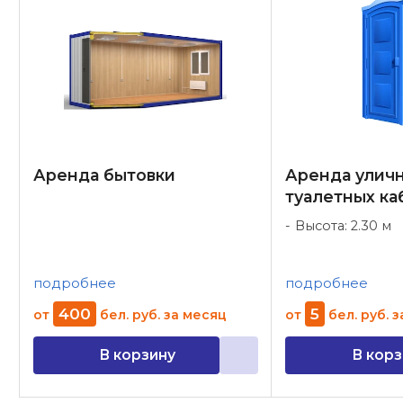
Аренда бытовки
Аренда улич
туалетных ка
Высота: 2.30 м
подробнее
подробнее
400
5
от
бел. руб.
за месяц
от
бел. руб.
з
В корзину
В корз