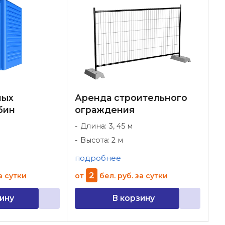
ных
Аренда строительного
бин
ограждения
Длина: 3, 45 м
Высота: 2 м
подробнее
2
а сутки
от
бел. руб.
за сутки
ину
В корзину