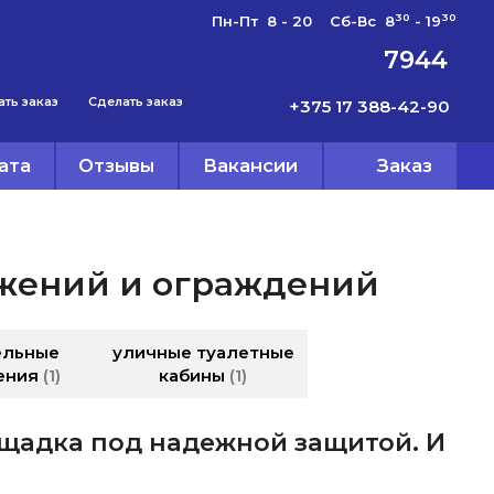
30
30
Пн-Пт 8 - 20 Сб-Вс 8
- 19
7944
ать заказ
Сделать заказ
+375 17 388-42-90
ата
Отзывы
Вакансии
Заказ
жений и ограждений
ельные
уличные туалетные
ения
1
кабины
1
щадка под надежной защитой. И