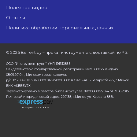
Полезное видео
Отзывы
Политика обработки персональных данных
©
2026 Belrent.by – прокат инструмента с доставкой по РБ.
ООО "Инструментгрупп" УНП 191310835
Свидетельство о государственной регистрации №191310835, выдано
08.09.2010 г., Минским горисполкомом
р/с BY 20 AKBB 3012 0000 0129 7000 0000 в ОАО «АСБ Беларусбанк», г Минск.
БИК AKBBBY2X
Зарегистрировано в реестре бытовых услуг за №000000022574 от 19.06.2015
Почтовый и юридический адрес: 220138, г.Минск, ул. Карвата 88Бs