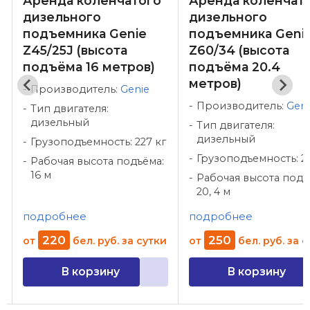
Аренда коленчатого
Аренда коленчат
дизельного
дизельного
подъемника Genie
подъемника Geni
Z45/25J (высота
Z60/34 (высота
подъёма 16 метров)
подъёма 20.4
метров)
Производитель:
Genie
Производитель:
Geni
Тип двигателя:
дизельный
Тип двигателя:
дизельный
Грузоподъемность: 227 кг
Грузоподъемность: 22
Рабочая высота подъёма:
16 м
Рабочая высота подъ
20, 4 м
подробнее
подробнее
220
250
от
бел. руб.
за сутки
от
бел. руб.
за с
В корзину
В корзину