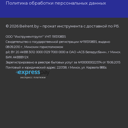
Политика обработки персональных данных
©
2026 Belrent.by – прокат инструмента с доставкой по РБ.
ООО "Инструментгрупп" УНП 191310835
Свидетельство о государственной регистрации №191310835, выдано
08.09.2010 г., Минским горисполкомом
р/с BY 20 AKBB 3012 0000 0129 7000 0000 в ОАО «АСБ Беларусбанк», г Минск.
БИК AKBBBY2X
Зарегистрировано в реестре бытовых услуг за №000000022574 от 19.06.2015
Почтовый и юридический адрес: 220138, г.Минск, ул. Карвата 88Бs