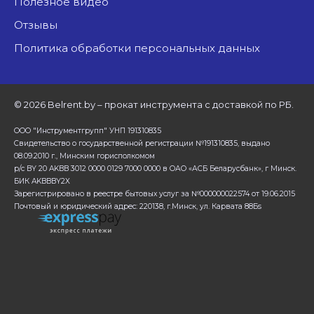
Полезное видео
Отзывы
Политика обработки персональных данных
©
2026 Belrent.by – прокат инструмента с доставкой по РБ.
ООО "Инструментгрупп" УНП 191310835
Свидетельство о государственной регистрации №191310835, выдано
08.09.2010 г., Минским горисполкомом
р/с BY 20 AKBB 3012 0000 0129 7000 0000 в ОАО «АСБ Беларусбанк», г Минск.
БИК AKBBBY2X
Зарегистрировано в реестре бытовых услуг за №000000022574 от 19.06.2015
Почтовый и юридический адрес: 220138, г.Минск, ул. Карвата 88Бs