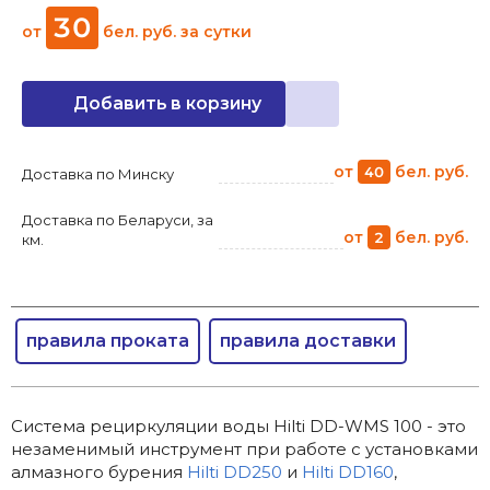
30
от
бел. руб.
за сутки
Добавить в корзину
от
бел. руб.
40
Доставка по Минску
Доставка по Беларуси, за
от
бел. руб.
2
км.
правила проката
правила доставки
Система рециркуляции воды Hilti DD-WMS 100 - это
незаменимый инструмент при работе с установками
алмазного бурения
Hilti DD250
и
Hilti DD160
,