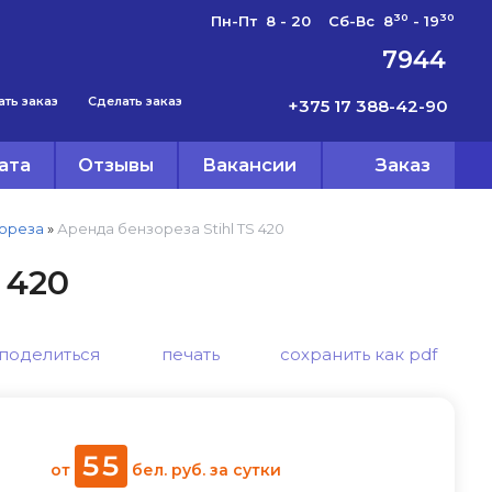
30
30
Пн-Пт 8 - 20 Сб-Вс 8
- 19
7944
ать заказ
Сделать заказ
+375 17 388-42-90
ата
Отзывы
Вакансии
Заказ
ореза
»
Аренда бензореза Stihl TS 420
 420
поделиться
печать
сохранить как pdf
55
от
бел. руб.
за сутки