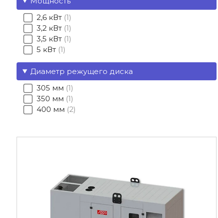
Мощность
2,6 кВт
1
3,2 кВт
1
3,5 кВт
1
5 кВт
1
Диаметр режущего диска
305 мм
1
350 мм
1
400 мм
2