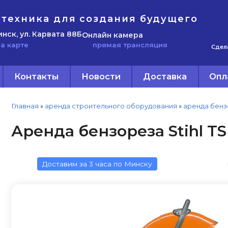
техника для создания будущего
инск, ул. Карвата 88Б
Онлайн камера
прямая трансляция
а карте
Сдел
Контакты
Новости
Доставка
Опл
Главная
»
аренда строительного оборудования
»
аренда бенз
Аренда бензореза Stihl TS
Доставим за 3 часа по Минску