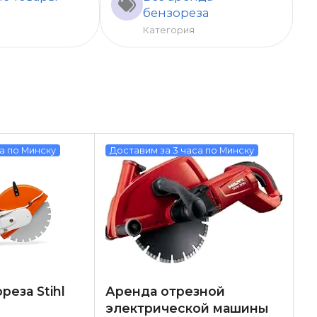
бензореза
Категория
а по Минску
Доставим за 3 часа по Минску
реза Stihl
Аренда отрезной
электрической машины