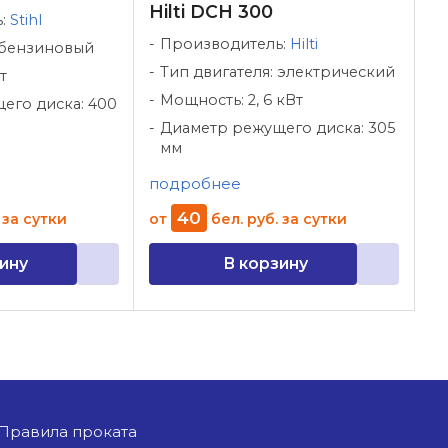
Hilti DCH 300
ь:
Stihl
Производитель:
Hilti
 бензиновый
Тип двигателя: электрический
т
Мощность: 2, 6 кВт
его диска: 400
Диаметр режущего диска: 305
мм
подробнее
40
за сутки
от
бел. руб.
за сутки
ину
В корзину
Правила проката