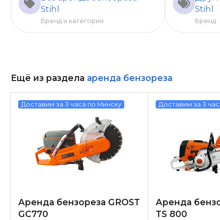
Stihl
Stihl
Бренд и категория
Бренд
Ещё из раздела
аренда бензореза
Доставим за 3 часа по Минску
Доставим за 3 час
Аренда бензореза GROST
Аренда бензо
GC770
TS 800