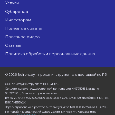
Услуги
Субаренда
Инвесторам
Полезные советы
Полезное видео
Отзывы
Политика обработки персональных данных
©
2026 Belrent.by – прокат инструмента с доставкой по РБ.
ООО "Инструментгрупп" УНП 191310835
Свидетельство о государственной регистрации №191310835, выдано
08.09.2010 г., Минским горисполкомом
р/с BY 20 AKBB 3012 0000 0129 7000 0000 в ОАО «АСБ Беларусбанк», г Минск.
БИК AKBBBY2X
Зарегистрировано в реестре бытовых услуг за №000000022574 от 19.06.2015
Почтовый и юридический адрес: 220138, г.Минск, ул. Карвата 88Бs